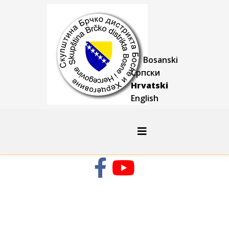
Bosanski
Српски
Hrvatski
English