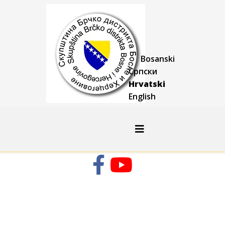
Bosanski
Српски
Hrvatski
English