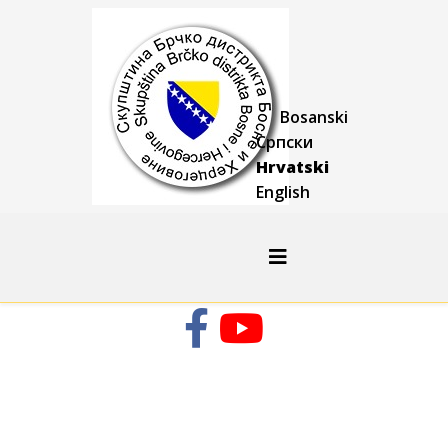
Bosanski
Српски
Hrvatski
English