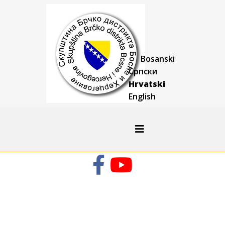
Bosanski
Српски
Hrvatski
English