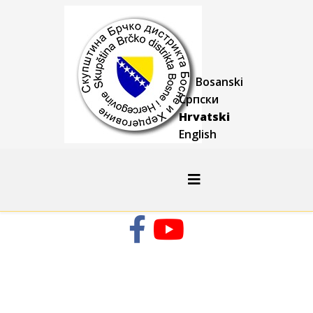
Bosanski
Српски
Hrvatski
English