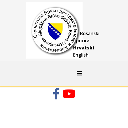
Bosanski
Српски
Hrvatski
English