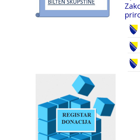
Zako
prir