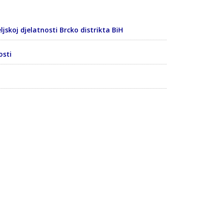
koj djelatnosti Brcko distrikta BiH
osti