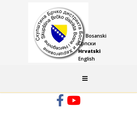
Bosanski
Српски
Hrvatski
English