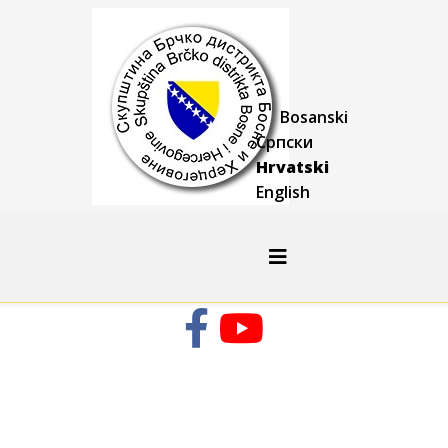
Bosanski
Српски
Hrvatski
English