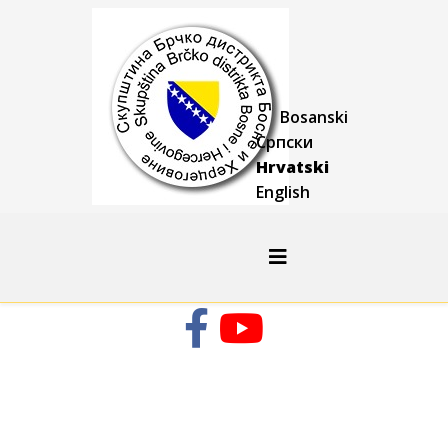
Bosanski
Српски
Hrvatski
English