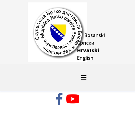
Bosanski
Српски
Hrvatski
English