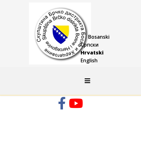
Bosanski
Српски
Hrvatski
English