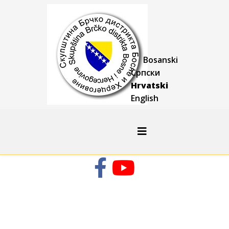
Bosanski
Српски
Hrvatski
English