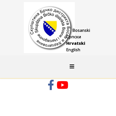
Bosanski
Српски
Hrvatski
English