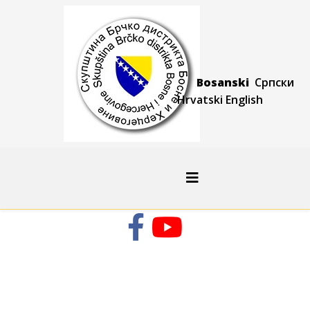
Bosanski
Српски
Hrvatski
Engli
sh