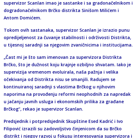
supervizor Scanlan imao je sastanke i sa gradonačelnikom i
dogradonačelnikom Brčko distrikta Sinišom Milićem i
Antom Domićem.
Tokom ovih sastanaka, supervizor Scanlan je izrazio punu
opredijeljenost za čuvanje stabilnosti i održivosti Distrikta,
u tijesnoj saradnji sa njegovim zvaničnicima i institucijama.
„Čast mi je što sam imenovan za supervizora Distrikta
Brčko, što je dužnost koju krajnje ozbiljno shvatam. Iako je
supervizija vremenom evoluirala, naša pažnja i velika
očekivanja od Distrikta nisu se smanjili. Radujem se
kontinuiranoj saradnji s vlastima Brčkog u njihovim
naporima na provođenju reformi neophodnih za napredak
u jačanju javnih usluga i ekonomskih prilika za građane
Brčkog“, rekao je supervizor Scanlan.
Predsjednik i potpredsjednik Skupštine Esed Kadrić i Ivo
Filipović izrazili su zadovoljstvo činjenicom da su Brčko
distrikt i njegov razvoj u fokusu interesovanja supervizora i