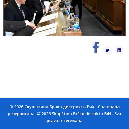
© 2026 Скупштина Брчко дистрикта БиХ . Сва права
резервисана. © 2026 Skupština Brčko distrikta BiH . Sva
prava rezervisana