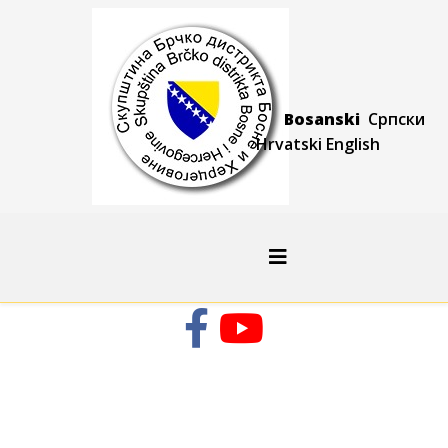
Bosanski
Српски
Hrvatski
Engli
sh