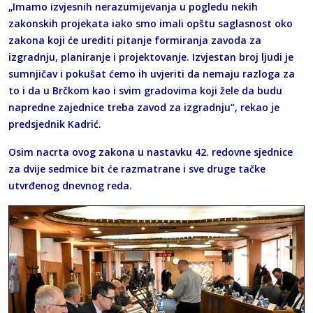
„Imamo izvjesnih nerazumijevanja u pogledu nekih
zakonskih projekata iako smo imali opštu saglasnost oko
zakona koji će urediti pitanje formiranja zavoda za
izgradnju, planiranje i projektovanje. Izvjestan broj ljudi je
sumnjičav i pokušat ćemo ih uvjeriti da nemaju razloga za
to i da u Brčkom kao i svim gradovima koji žele da budu
napredne zajednice treba zavod za izgradnju“, rekao je
predsjednik Kadrić.
Osim nacrta ovog zakona u nastavku 42. redovne sjednice
za dvije sedmice bit će razmatrane i sve druge tačke
utvrđenog dnevnog reda.