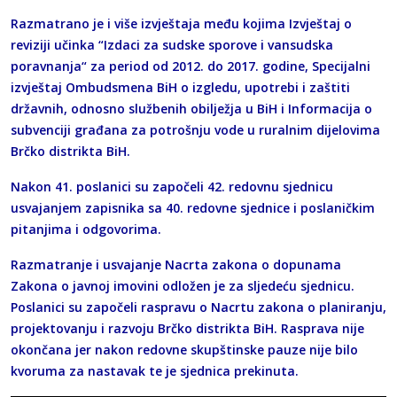
Razmatrano je i više izvještaja među kojima Izvještaj o
reviziji učinka “Izdaci za sudske sporove i vansudska
poravnanja“ za period od 2012. do 2017. godine, Specijalni
izvještaj Ombudsmena BiH o izgledu, upotrebi i zaštiti
državnih, odnosno službenih obilježja u BiH i Informacija o
subvenciji građana za potrošnju vode u ruralnim dijelovima
Brčko distrikta BiH.
Nakon 41. poslanici su započeli 42. redovnu sjednicu
usvajanjem zapisnika sa 40. redovne sjednice i poslaničkim
pitanjima i odgovorima.
Razmatranje i usvajanje Nacrta zakona o dopunama
Zakona o javnoj imovini odložen je za sljedeću sjednicu.
Poslanici su započeli raspravu o Nacrtu zakona o planiranju,
projektovanju i razvoju Brčko distrikta BiH. Rasprava nije
okončana jer nakon redovne skupštinske pauze nije bilo
kvoruma za nastavak te je sjednica prekinuta.