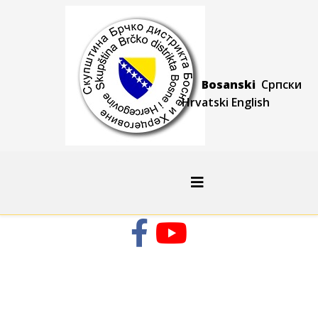
Bosanski
Српски
Hrvatski
Engli
sh