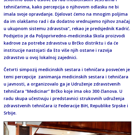
tehničarima, kako percepcija o njihovom odlasku ne bi
imala svoje opravdanje. Djelovat ćemo na mnogim poljima
da im olakšamo rad i da dodatno vrednujemo njihov značaj
u ukupnom sistemu zdravstva“, rekao je predsjednik Kadrić.
Podsjetio je da Poljoprivredno-medicinska škola proizvodi
kadrove za potrebe zdravstva u Brčko distriktu i da će
institucije nastojati da što više njih ostane i razvija
zdravstvo u ovoj lokalnoj zajednici.
Četvrti simpozij medicinskih sestara i tehničara posvećen je
temi percepcije zanimanja medicinskih sestara i tehničara
u javnosti, a organizovalo ga je Udruženje zdravstvenih
tehničara “Medicinar“ Brčko koje ima oko 300 članova. U
radu skupa učestvuju i predstavnici strukovnih udruženja
zdravstvenih tehničara iz Federacije BiH, Republike Srpske i
Srbije.