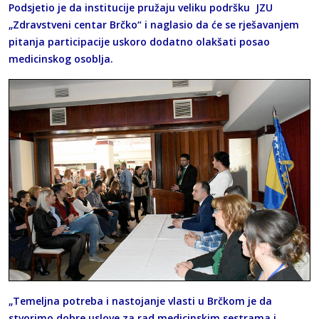
Podsjetio je da institucije pružaju veliku podršku JZU
„Zdravstveni centar Brčko“ i naglasio da će se rješavanjem
pitanja participacije uskoro dodatno olakšati posao
medicinskog osoblja.
„Temeljna potreba i nastojanje vlasti u Brčkom je da
stvorimo dobre uslove za rad medicinskim sestrama i