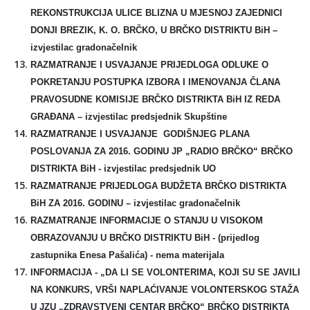
REKONSTRUKCIJA ULICE BLIZNA U MJESNOJ ZAJEDNICI
DONJI BREZIK, K. O. BRČKO, U BRČKO DISTRIKTU BiH –
izvjestilac gradonačelnik
RAZMATRANJE I USVAJANJE PRIJEDLOGA ODLUKE O
POKRETANJU POSTUPKA IZBORA I IMENOVANJA ČLANA
PRAVOSUDNE KOMISIJE BRČKO DISTRIKTA BiH IZ REDA
GRAĐANA –
izvjestilac predsjednik Skupštine
RAZMATRANJE I USVAJANJE
GODIŠNJEG PLANA
POSLOVANJA ZA 2016. GODINU JP „RADIO BRČKO“ BRČKO
DISTRIKTA BiH -
izvjestilac predsjednik UO
RAZMATRANJE PRIJEDLOGA BUDŽETA BRČKO DISTRIKTA
BiH ZA 2016. GODINU –
izvjestilac gradonačelnik
RAZMATRANJE INFORMACIJE O STANJU U VISOKOM
OBRAZOVANJU U BRČKO DISTRIKTU BiH -
(prijedlog
zastupnika Enesa Pašalića
) -
nema materijala
INFORMACIJA - „
DA LI SE VOLONTERIMA, KOJI SU SE JAVILI
NA KONKURS, VRŠI NAPLAĆIVANJE VOLONTERSKOG STAŽA
U JZU „ZDRAVSTVENI CENTAR BRČKO“ BRČKO DISTRIKTA