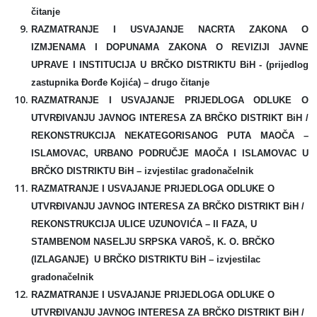
čitanje
RAZMATRANJE I USVAJANJE NACRTA ZAKONA O
IZMJENAMA I DOPUNAMA ZAKONA O REVIZIJI JAVNE
UPRAVE I INSTITUCIJA U BRČKO DISTRIKTU BiH - (
prijedlog
zastupnika Đorđe Kojića
) –
drugo čitanje
RAZMATRANJE I USVAJANJE PRIJEDLOGA ODLUKE O
UTVRĐIVANJU JAVNOG INTERESA ZA BRČKO DISTRIKT BiH /
REKONSTRUKCIJA NEKATEGORISANOG PUTA MAOČA –
ISLAMOVAC, URBANO PODRUČJE MAOČA I ISLAMOVAC U
BRČKO DISTRIKTU BiH –
izvjestilac gradonačelnik
RAZMATRANJE I USVAJANJE PRIJEDLOGA ODLUKE O
UTVRĐIVANJU JAVNOG INTERESA ZA BRČKO DISTRIKT BiH /
REKONSTRUKCIJA ULICE UZUNOVIĆA – II FAZA, U
STAMBENOM NASELJU SRPSKA VAROŠ, K. O. BRČKO
(IZLAGANJE) U BRČKO DISTRIKTU BiH –
izvjestilac
gradonačelnik
RAZMATRANJE I USVAJANJE PRIJEDLOGA ODLUKE O
UTVRĐIVANJU JAVNOG INTERESA ZA BRČKO DISTRIKT BiH /