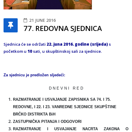
21 JUNE 2016
77. REDOVNA SJEDNICA
Sjednica će se održati
22
. juna 2016. godine (srijeda)
s
početkom u
10
sati, u skupštinskoj sali za sjednice.
Za sjednicu je predložen sljedeći:
D N E V N I R E D
RAZMATRANJE I USVAJANJE ZAPISNIKA SA 74. I 75.
REDOVNE, I 22. I 23. VANREDNE SJEDNICE SKUPŠTINE
BRČKO DISTRIKTA BiH
ZASTUPNIČKA PITANJA I ODGOVORI
RAZMATRANJE I USVAJANJE NACRTA ZAKONA O