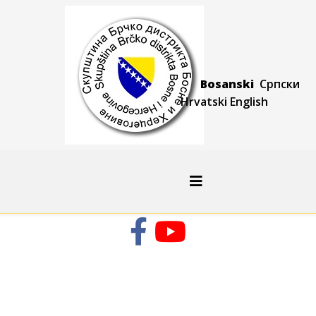
Bosanski
Српски
Hrvatski
Engli
sh