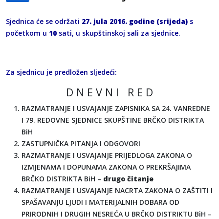
Sjednica će se održati
27
. jula 2016. godine (srijeda)
s
početkom u
10
sati, u skupštinskoj sali za sjednice.
Za sjednicu je predložen sljedeći:
D N E V N I R E D
RAZMATRANJE I USVAJANJE ZAPISNIKA SA 24. VANREDNE
I 79. REDOVNE SJEDNICE SKUPŠTINE BRČKO DISTRIKTA
BiH
ZASTUPNIČKA PITANJA I ODGOVORI
RAZMATRANJE I USVAJANJE PRIJEDLOGA ZAKONA O
IZMJENAMA I DOPUNAMA ZAKONA O PREKRŠAJIMA
BRČKO DISTRIKTA BiH –
drugo čitanje
RAZMATRANJE I USVAJANJE NACRTA ZAKONA O ZAŠTITI I
SPAŠAVANJU LJUDI I MATERIJALNIH DOBARA OD
PRIRODNIH I DRUGIH NESREĆA U BRČKO DISTRIKTU BiH –