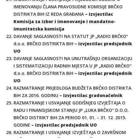
IMENOVANJU ČLANA PRAVOSUDNE KOMISIJE BRČKO
DISTRIKTA BiH IZ REDA GRAĐANA
– izvjestilac
Komisija za izbor i imenovanje i mandatno-
imunitetska komisija
DAVANJE SAGLASNOSTI NA STATUT JP „RADIO BRČKO“
d.o.o. BRČKO DISTRIKTA BiH
– izvjestilac predsjednik
UO
DAVANJE SAGLASNOSTI NA UNUTRAŠNJU ORGANIZACIJU
I SISTEMATIZACIJU RADNIH MJESTA U JP „RADIO BRČKO“
d.o.o. BRČKO DISTRIKTA BiH
– izvjestilac predsjednik
UO
RAZMATRANJE PRIJEDLOGA BUDŽETA BRČKO DISTRIKTA
BiH ZA 2016. GODINU
– izvjestilac gradonačelnik
RAZMATRANJE I USVAJANJE GODIŠNJEG IZVJEŠTAJA O
RADU I FINANSIJSKOM STANJU JP „LUKA BRČKO“ D.O.O.
BRČKO DISTRIKT BiH ZA PERIOD 01. 01. – 31. 12. 2015.
GODINE
– izvjestilac predsjednik UO
RAZMATRANJE I USVAJANJE IZVJEŠTAJA O ZAVRŠNOM