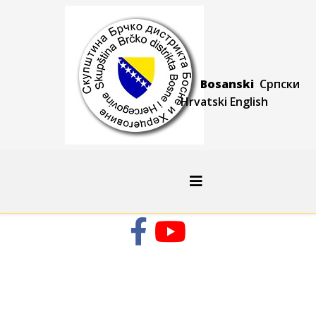
Bosanski
Српски
Hrvatski
Engli
sh