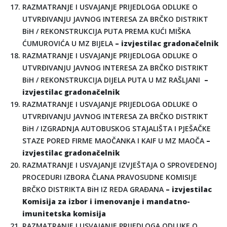
RAZMATRANJE I USVAJANJE PRIJEDLOGA ODLUKE O
UTVRĐIVANJU JAVNOG INTERESA ZA BRČKO DISTRIKT
BiH / REKONSTRUKCIJA PUTA PREMA KUĆI MIŠKA
ĆUMUROVIĆA U MZ BIJELA
– izvjestilac gradonačelnik
RAZMATRANJE I USVAJANJE PRIJEDLOGA ODLUKE O
UTVRĐIVANJU JAVNOG INTERESA ZA BRČKO DISTRIKT
BiH / REKONSTRUKCIJA DIJELA PUTA U MZ RAŠLJANI
–
izvjestilac gradonačelnik
RAZMATRANJE I USVAJANJE PRIJEDLOGA ODLUKE O
UTVRĐIVANJU JAVNOG INTERESA ZA BRČKO DISTRIKT
BiH / IZGRADNJA AUTOBUSKOG STAJALIŠTA I PJEŠAČKE
STAZE PORED FIRME MAOČANKA I KAIF U MZ MAOČA
–
izvjestilac gradonačelnik
RAZMATRANJE I USVAJANJE IZVJEŠTAJA O SPROVEDENOJ
PROCEDURI IZBORA ČLANA PRAVOSUDNE KOMISIJE
BRČKO DISTRIKTA BiH IZ REDA GRAĐANA
– izvjestilac
Komisija za izbor i imenovanje i mandatno-
imunitetska komisija
RAZMATRANJE I USVAJANJE PRIJEDLOGA ODLUKE O