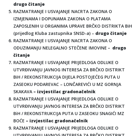
drugo čitanje
RAZMATRANJE I USVAJANJE NACRTA ZAKONA O
IZMJENAMA I DOPUNAMA ZAKONA O PLATAMA
ZAPOSLENIH U ORGANIMA UPRAVE BRČKO DISTRIKTA BiH
(prijedlog Kluba zastupnika SNSD-a) –
drugo čitanje
RAZMATRANJE I USVAJANJE NACRTA ZAKONA O
ODUZIMANJU NELEGALNO STEČENE IMOVINE
- drugo
čitanje
RAZMATRANJE I USVAJANJE PRIJEDLOGA ODLUKE O
UTVRĐIVANJU JAVNOG INTERESA ZA BRČKO DISTRIKT
BiH / REKONSTRUKCIJA DIJELA POSTOJEĆEG PUTA U
ZASEOKU PODAREVAC – LONČAREVIĆI U MZ GORNJA
SKAKAVA
– izvjestilac gradonačelnik
RAZMATRANJE I USVAJANJE PRIJEDLOGA ODLUKE O
UTVRĐIVANJU JAVNOG INTERESA ZA BRČKO DISTRIKT
BiH / REKONSTRUKCIJA PUTA U ZASEOKU SNAGIĆI MZ
BOĆE
– izvjestilac gradonačelnik
RAZMATRANJE I USVAJANJE PRIJEDLOGA ODLUKE O
UTVRĐIVANJU JAVNOG INTERESA ZA BRČKO DISTRIKT