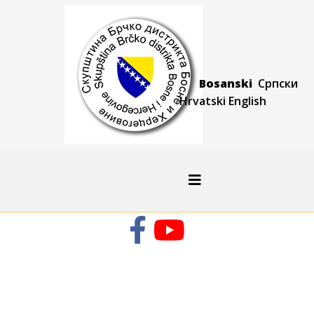
Bosanski
Српски
Hrvatski
Engli
sh