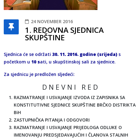
24 NOVEMBER 2016
1. REDOVNA SJEDNICA
SKUPŠTINE
Sjednica će se održati
30. 11. 2016. godine (srijeda)
s
početkom u
10 s
ati, u skupštinskoj sali za sjednice.
Za sjednicu je predložen sljedeći:
D N E V N I R E D
RAZMATRANJE I USVAJANJE IZVODA IZ ZAPISNIKA SA
KONSTITUTIVNE SJEDNICE SKUPŠTINE BRČKO DISTRIKTA
BiH
ZASTUPNIČKA PITANJA I ODGOVORI
RAZMATRANJE I USVAJANJE PRIJEDLOGA ODLUKE O
IMENOVANJU PREDSJEDAVAJUĆIH I ČLANOVA STALNIH