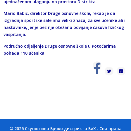
ujednačenom ulaganju na prostoru Distrikta.
Mario Babić, direktor Druge osnovne škole, rekao je da
izgradnja sportske sale ima veliki značaj za sve učenike ali i
nastavnike, jer je bez nje otežano odvijanje časova fizičkog
vaspitanja.
Područno odjeljenje Druge osnovne škole u Potočarima
pohađa 110 učenika.
© 2026 Скупштина Брчко дистрикта БиХ . Сва права