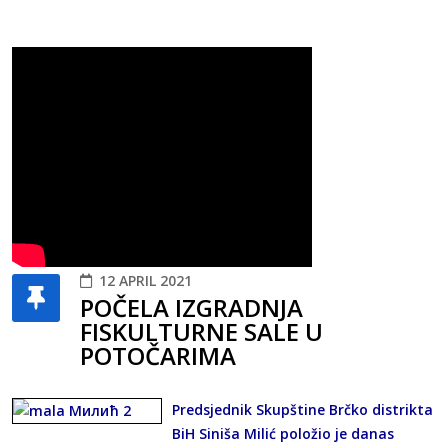
12 APRIL 2021
POČELA IZGRADNJA
FISKULTURNE SALE U
POTOČARIMA
Predsjednik Skupštine Brčko distrikta
BiH Siniša Milić položio je danas