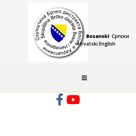
Bosanski
Српски
Hrvatski
Engli
sh