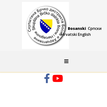
Bosanski
Српски
Hrvatski
Engli
sh