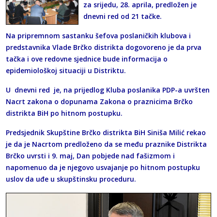
za srijedu, 28. aprila, predložen je
dnevni red od 21 tačke.
Na pripremnom sastanku šefova poslaničkih klubova i
predstavnika Vlade Brčko distrikta dogovoreno je da prva
tačka i ove redovne sjednice bude informacija o
epidemiološkoj situaciji u Distriktu.
U dnevni red je, na prijedlog Kluba poslanika PDP-a uvršten
Nacrt zakona o dopunama Zakona o praznicima Brčko
distrikta BiH po hitnom postupku.
Predsjednik Skupštine Brčko distrikta BiH Siniša Milić rekao
je da je Nacrtom predloženo da se među praznike Distrikta
Brčko uvrsti i 9. maj, Dan pobjede nad fašizmom i
napomenuo da je njegovo usvajanje po hitnom postupku
uslov da uđe u skupštinsku proceduru.