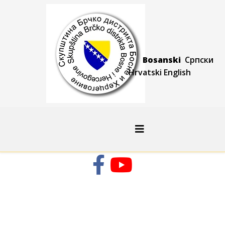
Bosanski
Српски
Hrvatski
Engli
sh