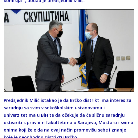
komisija“ , dodao je predsjednik Milić.
Predsjednik Milić istakao je da Brčko distrikt ima interes za
saradnju sa svim visokoškolskim ustanovama i
univerzitetima u BiH te da očekuje da će sličnu saradnju
ostvariti s pravnim fakultetima u Sarajevu, Mostaru i svima
onima koji žele da na ovaj način promovišu sebe i znanje
koje je neophodno Distriktu Brčko.