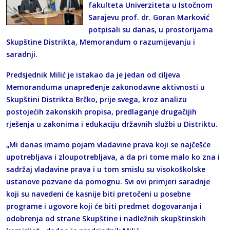
fakulteta Univerziteta u Istočnom
Sarajevu prof. dr. Goran Marković
potpisali su danas, u prostorijama
Skupštine Distrikta, Memorandum o razumijevanju i
saradnji.
Predsjednik Milić je istakao da je jedan od ciljeva
Memoranduma unapređenje zakonodavne aktivnosti u
Skupštini Distrikta Brčko, prije svega, kroz analizu
postojećih zakonskih propisa, predlaganje drugačijih
rješenja u zakonima i edukaciju državnih službi u Distriktu.
„Mi danas imamo pojam vladavine prava koji se najčešće
upotrebljava i zloupotrebljava, a da pri tome malo ko zna i
sadržaj vladavine prava i u tom smislu su visokoškolske
ustanove pozvane da pomognu. Svi ovi primjeri saradnje
koji su navedeni će kasnije biti pretočeni u posebne
programe i ugovore koji će biti predmet dogovaranja i
odobrenja od strane Skupštine i nadležnih skupštinskih