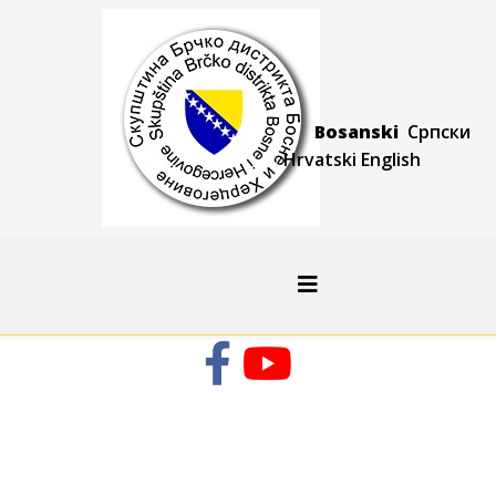
Bosanski
Српски
Hrvatski
Engli
sh