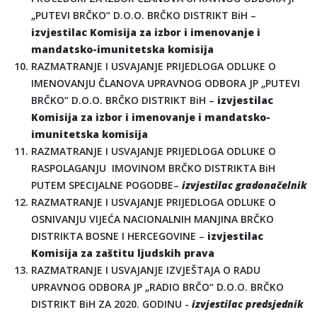
„PUTEVI BRČKO“ D.O.O. BRČKO DISTRIKT BiH –
izvjestilac Komisija za izbor i imenovanje i
mandatsko-imunitetska komisija
RAZMATRANJE I USVAJANJE PRIJEDLOGA ODLUKE O
IMENOVANJU ČLANOVA UPRAVNOG ODBORA JP „PUTEVI
BRČKO“ D.O.O. BRČKO DISTRIKT BiH
–
izvjestilac
Komisija za izbor i imenovanje i mandatsko-
imunitetska komisija
RAZMATRANJE I USVAJANJE PRIJEDLOGA ODLUKE O
RASPOLAGANJU IMOVINOM BRČKO DISTRIKTA BiH
PUTEM SPECIJALNE POGODBE–
izvjestilac gradonačelnik
RAZMATRANJE I USVAJANJE PRIJEDLOGA ODLUKE O
OSNIVANJU VIJEĆA NACIONALNIH MANJINA BRČKO
DISTRIKTA BOSNE I HERCEGOVINE –
izvjestilac
Komisija za zaštitu ljudskih prava
RAZMATRANJE I USVAJANJE IZVJEŠTAJA O RADU
UPRAVNOG ODBORA JP „RADIO BRČO“ D.O.O. BRČKO
DISTRIKT BiH ZA 2020. GODINU -
izvjestilac predsjednik