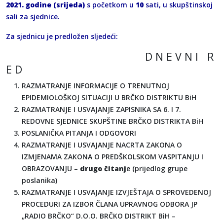
2021. godine (srijeda)
s početkom u
10
sati, u skupštinskoj
sali za sjednice.
Za sjednicu je predložen sljedeći:
D N E V N I R
E D
RAZMATRANJE INFORMACIJE O TRENUTNOJ
EPIDEMIOLOŠKOJ SITUACIJI U BRČKO DISTRIKTU BiH
RAZMATRANJE I USVAJANJE ZAPISNIKA SA 6. I 7.
REDOVNE SJEDNICE SKUPŠTINE BRČKO DISTRIKTA BiH
POSLANIČKA PITANJA I ODGOVORI
RAZMATRANJE I USVAJANJE NACRTA ZAKONA O
IZMJENAMA ZAKONA O PREDŠKOLSKOM VASPITANJU I
OBRAZOVANJU –
drugo čitanj
e (prijedlog grupe
poslanika)
RAZMATRANJE I USVAJANJE IZVJEŠTAJA O SPROVEDENOJ
PROCEDURI ZA IZBOR ČLANA UPRAVNOG ODBORA JP
„RADIO BRČKO“ D.O.O. BRČKO DISTRIKT BiH –