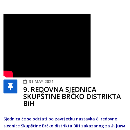
31 MAY 2021
9. REDOVNA SJEDNICA
SKUPŠTINE BRČKO DISTRIKTA
BiH
Sjednica će se održati po završetku nastavka 8. redovne
sjednice Skupštine Brčko distrikta BiH zakazanog za
2
. juna