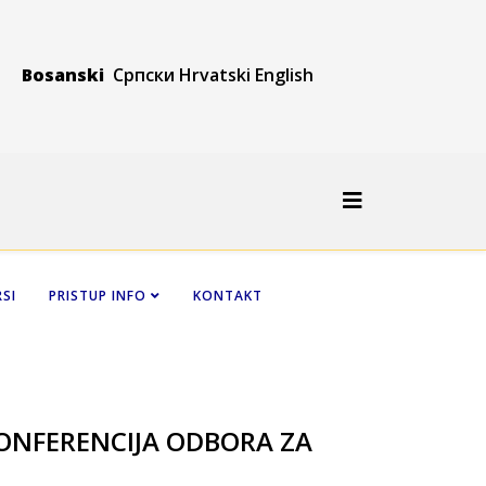
Bosanski
Српски
Hrvatski
Engli
sh
SI
PRISTUP INFO
KONTAKT
NFERENCIJA ODBORA ZA