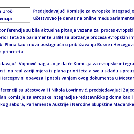
Predsjedavajući Komisije za evropske integracij
učestvovao je danas na online međuparlamentar
onferencije su bila aktuelna pitanja vezana za proces evropsk
prioriteta za parlamente u BiH za ubrzanje procesa evropskih in
i Plana kao i nova postignuća u približavanju Bosne i Hercegovin
h prioriteta.
edavajući Vojnović naglasio je da će Komisija za evropske integr
osti na realizaciji mjera iz plana prioriteta a sve u skladu s p
i Hercegovini obavezali potpisivanjem ovog dokumenta u Mostar
erenciji su učestvovali i Nikola Lovrinović, predsjedavajući Zaje
 član Komisije za evropske integracije Predstavničkog doma kao 
kog sabora, Parlamenta Austrije i Narodne Skupštine Mađarske