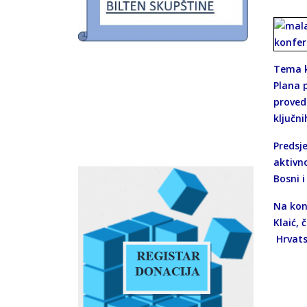
Tema k
Plana 
provedb
ključni
Predsj
aktivn
Bosni 
Na konf
Klaić,
Hrvats