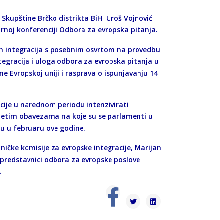
e Skupštine Brčko distrikta BiH Uroš Vojnović
noj konferenciji Odbora za evropska pitanja.
ih integracija s posebnim osvrtom na provedbu
tegracija i uloga odbora za evropska pitanja u
e Evropskoj uniji i rasprava o ispunjavanju 14
acije u narednom periodu intenzivirati
reuzetim obavezama na koje su se parlamenti u
u u februaru ove godine.
dničke komisije za evropske integracije, Marijan
i predstavnici odbora za evropske poslove
.