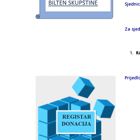
Sjedni
Za sjed
R
Prijed