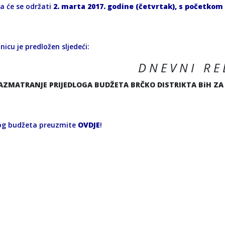
ca će se održati
2. marta 2017. godine (četvrtak), s početkom 
nicu je predložen sljedeći:
D N E V N I R E 
AZMATRANJE PRIJEDLOGA BUDŽETA BRČKO DISTRIKTA BiH ZA 2
log budžeta preuzmite
OVDJE
!