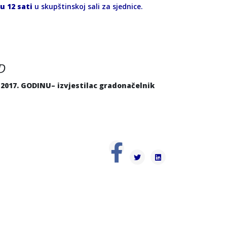
u 12 sati
u skupštinskoj sali za sjednice.
D
017. GODINU– izvjestilac gradonačelnik