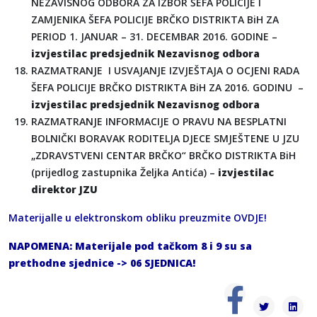
NEZAVISNOG ODBORA ZA IZBOR ŠEFA POLICIJE I
ZAMJENIKA ŠEFA POLICIJE BRČKO DISTRIKTA BiH ZA
PERIOD 1. JANUAR – 31. DECEMBAR 2016. GODINE –
izvjestilac predsjednik Nezavisnog odbora
RAZMATRANJE I USVAJANJE IZVJEŠTAJA O OCJENI RADA
ŠEFA POLICIJE BRČKO DISTRIKTA BiH ZA 2016. GODINU –
izvjestilac predsjednik Nezavisnog odbora
RAZMATRANJE INFORMACIJE O PRAVU NA BESPLATNI
BOLNIČKI BORAVAK RODITELJA DJECE SMJEŠTENE U JZU
„ZDRAVSTVENI CENTAR BRČKO“ BRČKO DISTRIKTA BiH
(prijedlog zastupnika Željka Antića) –
izvjestilac
direktor JZU
Materijalle u elektronskom obliku preuzmite
OVDJE
!
NAPOMENA:
Materijale pod tačkom 8 i 9 su sa
prethodne sjednice ->
06 SJEDNICA
!