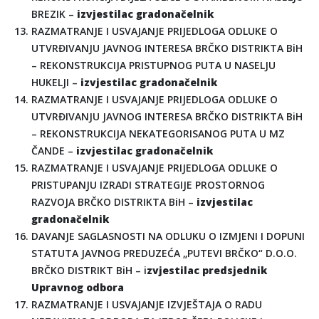
BREZIK –
izvjestilac gradonačelnik
RAZMATRANJE I USVAJANJE PRIJEDLOGA ODLUKE O
UTVRĐIVANJU JAVNOG INTERESA BRČKO DISTRIKTA BiH
– REKONSTRUKCIJA PRISTUPNOG PUTA U NASELJU
HUKELJI –
izvjestilac gradonačelnik
RAZMATRANJE I USVAJANJE PRIJEDLOGA ODLUKE O
UTVRĐIVANJU JAVNOG INTERESA BRČKO DISTRIKTA BiH
– REKONSTRUKCIJA NEKATEGORISANOG PUTA U MZ
ČANDE –
izvjestilac gradonačelnik
RAZMATRANJE I USVAJANJE PRIJEDLOGA ODLUKE O
PRISTUPANJU IZRADI STRATEGIJE PROSTORNOG
RAZVOJA BRČKO DISTRIKTA BiH –
izvjestilac
gradonačelnik
DAVANJE SAGLASNOSTI NA ODLUKU O IZMJENI I DOPUNI
STATUTA JAVNOG PREDUZEĆA „PUTEVI BRČKO“ D.O.O.
BRČKO DISTRIKT BiH – i
zvjestilac predsjednik
Upravnog odbora
RAZMATRANJE I USVAJANJE IZVJEŠTAJA O RADU