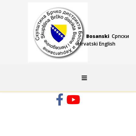
Bosanski
Српски
Hrvatski
Engli
sh