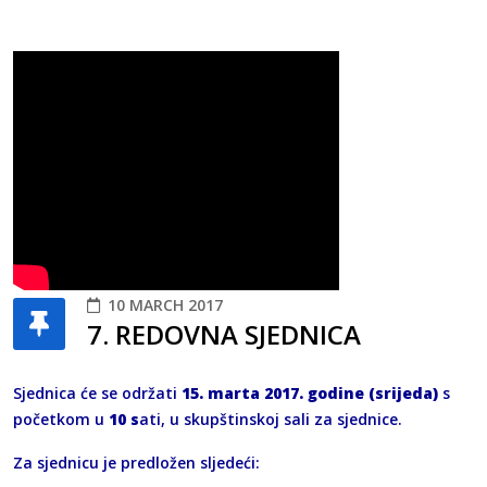
10 MARCH 2017
7. REDOVNA SJEDNICA
Sjednica će se održati
15. marta 2017. godine (srijeda)
s
početkom u
10 s
ati, u skupštinskoj sali za sjednice.
Za sjednicu je predložen sljedeći: