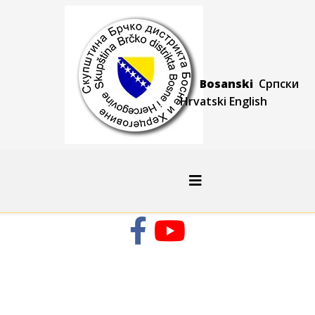
Bosanski
Српски
Hrvatski
Engli
sh