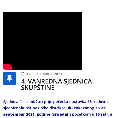
17 SEPTEMBER 2021
4. VANREDNА SJEDNICА
SKUPŠTINE
Sjednica će se održati prije početka nastavka 13. redovne
sjednice Skupštine Brčko distrikta BiH zakazanog za
22.
septembar 2021. godine (srijeda)
s početkom u
10
sati, u