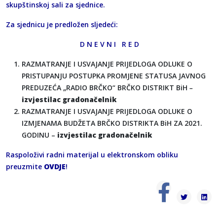
skupštinskoj sali za sjednice.
Za sjednicu је predlоžen sljedeći:
D N E V N I R E D
RAZMATRANJE I USVAJANJE PRIJEDLOGA ODLUKE O
PRISTUPANJU POSTUPKA PROMJENE STATUSA JAVNOG
PREDUZEĆA „RADIO BRČKO“ BRČKO DISTRIKT BiH
–
izvjestilac gradonačelnik
RAZMATRANJE I USVAJANJE PRIJEDLOGA ODLUKE O
IZMJENAMA BUDŽETA BRČKO DISTRIKTA BiH ZA 2021.
GODINU –
izvjestilac gradonačelnik
Raspoloživi radni materijal u elektronskom obliku
preuzmite
OVDJE
!