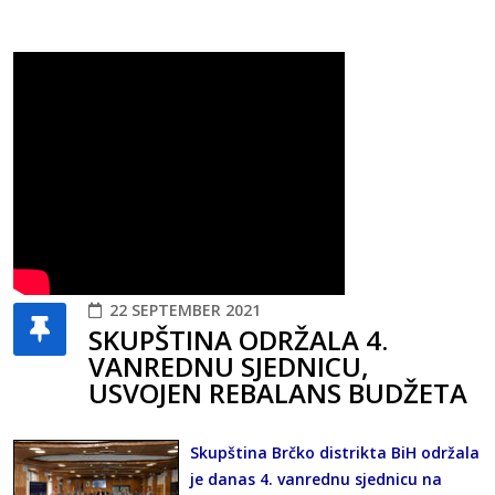
22 SEPTEMBER 2021
SKUPŠTINA ODRŽALA 4.
VANREDNU SJEDNICU,
USVOJEN REBALANS BUDŽETA
Skupština Brčko distrikta BiH održala
je danas 4. vanrednu sjednicu na