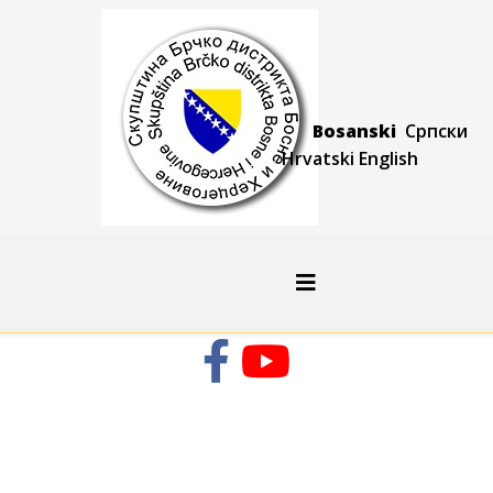
Bosanski
Српски
Hrvatski
Engli
sh