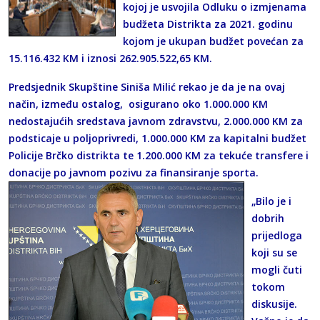
kojoj je usvojila Odluku o izmjenama
budžeta Distrikta za 2021. godinu
kojom je ukupan budžet povećan za
15.116.432 KM i iznosi 262.905.522,65 KM.
Predsjednik Skupštine Siniša Milić rekao je da je na ovaj
način, između ostalog, osigurano oko 1.000.000 KM
nedostajućih sredstava javnom zdravstvu, 2.000.000 KM za
podsticaje u poljoprivredi, 1.000.000 KM za kapitalni budžet
Policije Brčko distrikta te 1.200.000 KM za tekuće transfere i
donacije po javnom pozivu za finansiranje sporta.
„Bilo je i
dobrih
prijedloga
koji su se
mogli čuti
tokom
diskusije.