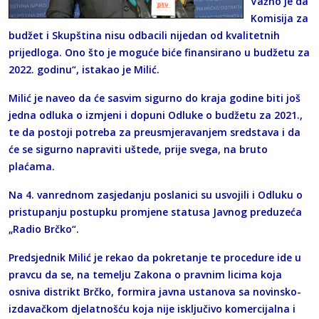
Važno je da
Komisija za
budžet i Skupština nisu odbacili nijedan od kvalitetnih
prijedloga. Ono što je moguće biće finansirano u budžetu za
2022. godinu“, istakao je Milić.
Milić je naveo da će sasvim sigurno do kraja godine biti još
jedna odluka o izmjeni i dopuni Odluke o budžetu za 2021.,
te da postoji potreba za preusmjeravanjem sredstava i da
će se sigurno napraviti uštede, prije svega, na bruto
plaćama.
Na 4. vanrednom zasjedanju poslanici su usvojili i Odluku o
pristupanju postupku promjene statusa Javnog preduzeća
„Radio Brčko“.
Predsjednik Milić je rekao da pokretanje te procedure ide u
pravcu da se, na temelju Zakona o pravnim licima koja
osniva distrikt Brčko, formira javna ustanova sa novinsko-
izdavačkom djelatnošću koja nije isključivo komercijalna i