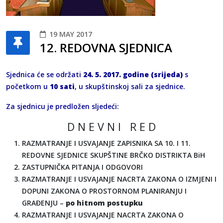
19 MAY 2017
12. REDOVNA SJEDNICA
Sjednica će se održati
24. 5. 2017. godine (srijeda)
s
početkom u
10 sati
, u skupštinskoj sali za sjednice.
Za sjednicu je predložen sljedeći:
D N E V N I R E D
RAZMATRANJE I USVAJANJE ZAPISNIKA SA 10. I 11.
REDOVNE SJEDNICE SKUPŠTINE BRČKO DISTRIKTA BiH
ZASTUPNIČKA PITANJA I ODGOVORI
RAZMATRANJE I USVAJANJE NACRTA ZAKONA O IZMJENI I
DOPUNI ZAKONA O PROSTORNOM PLANIRANJU I
GRAĐENJU –
po hitnom postupku
RAZMATRANJE I USVAJANJE NACRTA ZAKONA O