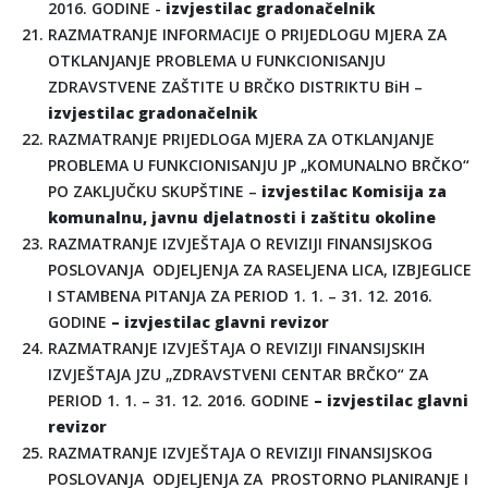
2016. GODINE -
izvjestilac gradonačelnik
RAZMATRANJE INFORMACIJE O PRIJEDLOGU MJERA ZA
OTKLANJANJE PROBLEMA U FUNKCIONISANJU
ZDRAVSTVENE ZAŠTITE U BRČKO DISTRIKTU BiH –
izvjestilac gradonačelnik
RAZMATRANJE PRIJEDLOGA MJERA ZA OTKLANJANJE
PROBLEMA U FUNKCIONISANJU JP „KOMUNALNO BRČKO“
PO ZAKLJUČKU SKUPŠTINE –
izvjestilac Komisija za
komunalnu, javnu djelatnosti i zaštitu okoline
RAZMATRANJE IZVJEŠTAJA O REVIZIJI FINANSIJSKOG
POSLOVANJA ODJELJENJA ZA RASELJENA LICA, IZBJEGLICE
I STAMBENA PITANJA ZA PERIOD 1. 1. – 31. 12. 2016.
GODINE
– izvjestilac glavni revizor
RAZMATRANJE IZVJEŠTAJA O REVIZIJI FINANSIJSKIH
IZVJEŠTAJA JZU „ZDRAVSTVENI CENTAR BRČKO“ ZA
PERIOD 1. 1. – 31. 12. 2016. GODINE
– izvjestilac glavni
revizor
RAZMATRANJE IZVJEŠTAJA O REVIZIJI FINANSIJSKOG
POSLOVANJA ODJELJENJA ZA PROSTORNO PLANIRANJE I