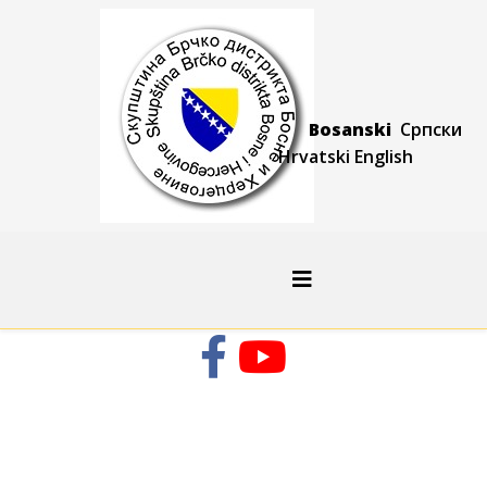
Bosanski
Српски
Hrvatski
Engli
sh