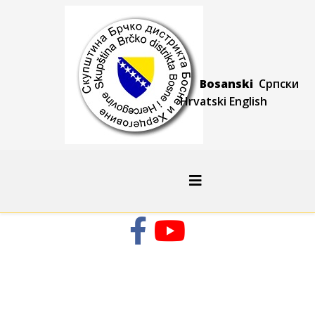
Bosanski
Српски
Hrvatski
Engli
sh