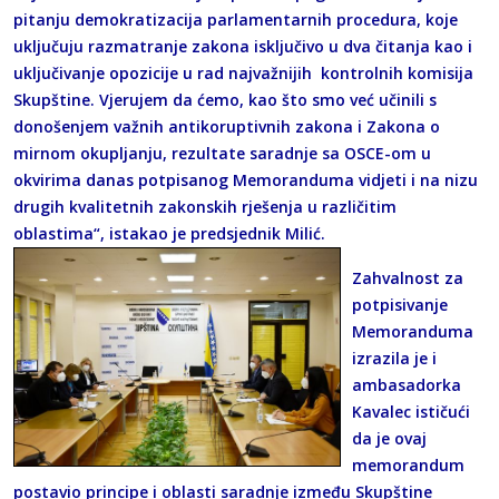
pitanju demokratizacija parlamentarnih procedura, koje
uključuju razmatranje zakona isključivo u dva čitanja kao i
uključivanje opozicije u rad najvažnijih kontrolnih komisija
Skupštine. Vjerujem da ćemo, kao što smo već učinili s
donošenjem važnih antikoruptivnih zakona i Zakona o
mirnom okupljanju, rezultate saradnje sa OSCE-om u
okvirima danas potpisanog Memoranduma vidjeti i na nizu
drugih kvalitetnih zakonskih rješenja u različitim
oblastima“, istakao je predsjednik Milić.
Zahvalnost za
potpisivanje
Memoranduma
izrazila je i
ambasadorka
Kavalec ističući
da je ovaj
memorandum
postavio principe i oblasti saradnje između Skupštine