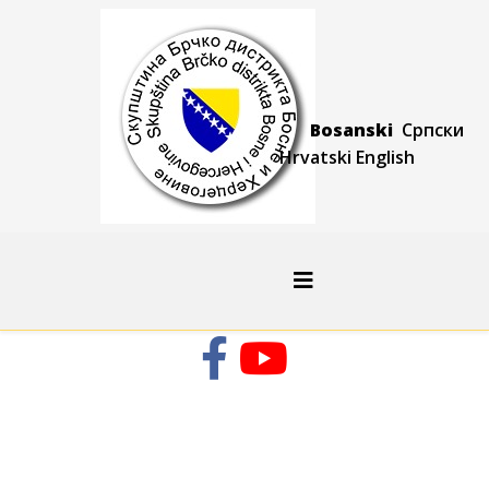
Bosanski
Српски
Hrvatski
Engli
sh