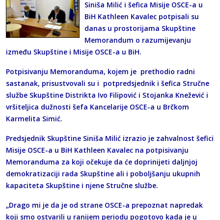
Siniša Milić i šefica Misije OSCE-a u
BiH Kathleen Kavalec potpisali su
danas u prostorijama Skupštine
Memorandum o razumijevanju
između Skupštine i Misije OSCE-a u BiH.
Potpisivanju Memoranduma, kojem je prethodio radni
sastanak, prisustvovali su i potpredsjednik i šefica Stručne
službe Skupštine Distrikta Ivo Filipović i Stojanka Knežević i
vršiteljica dužnosti šefa Kancelarije OSCE-a u Brčkom
Karmelita Simić.
Predsjednik Skupštine Siniša Milić izrazio je zahvalnost šefici
Misije OSCE-a u BiH Kathleen Kavalec na potpisivanju
Memoranduma za koji očekuje da će doprinijeti daljnjoj
demokratizaciji rada Skupštine ali i poboljšanju ukupnih
kapaciteta Skupštine i njene Stručne službe.
„Drago mi je da je od strane OSCE-a prepoznat napredak
koji smo ostvarili u ranijem periodu pogotovo kada je u