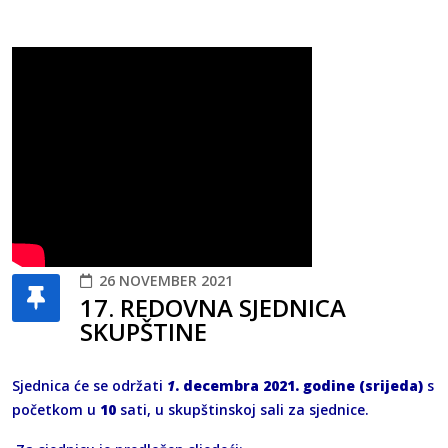
26 NOVEMBER 2021
17. REDOVNA SJEDNICA
SKUPŠTINE
Sjednica će se održati
1
. decembra 2021. godine (srijeda)
s
početkom u
10
sati, u skupštinskoj sali za sjednice.