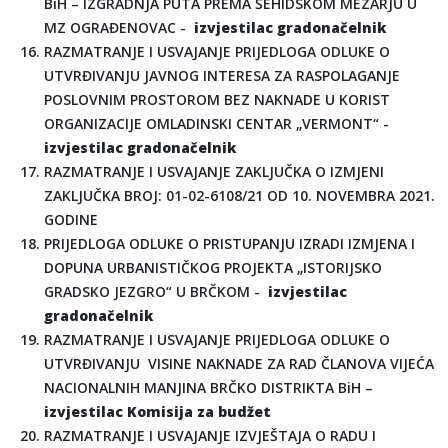
BiH – IZGRADNJA PUTA PREMA ŠEHIDSKOM MEZARJU U
MZ OGRAĐENOVAC -
izvjestilac gradonačelnik
RAZMATRANJE I USVAJANJE PRIJEDLOGA ODLUKE O
UTVRĐIVANJU JAVNOG INTERESA ZA RASPOLAGANJE
POSLOVNIM PROSTOROM BEZ NAKNADE U KORIST
ORGANIZACIJE OMLADINSKI CENTAR „VERMONT“ -
izvjestilac gradonačelnik
RAZMATRANJE I USVAJANJE ZAKLJUČKA O IZMJENI
ZAKLJUČKA BROJ: 01-02-6108/21 OD 10. NOVEMBRA 2021.
GODINE
PRIJEDLOGA ODLUKE O PRISTUPANJU IZRADI IZMJENA I
DOPUNA URBANISTIČKOG PROJEKTA „ISTORIJSKO
GRADSKO JEZGRO“ U BRČKOM -
izvjestilac
gradonačelnik
RAZMATRANJE I USVAJANJE PRIJEDLOGA ODLUKE O
UTVRĐIVANJU VISINE NAKNADE ZA RAD ČLANOVA VIJEĆA
NACIONALNIH MANJINA BRČKO DISTRIKTA BiH –
izvjestilac Komisija za budžet
RAZMATRANJE I USVAJANJE IZVJEŠTAJA O RADU I