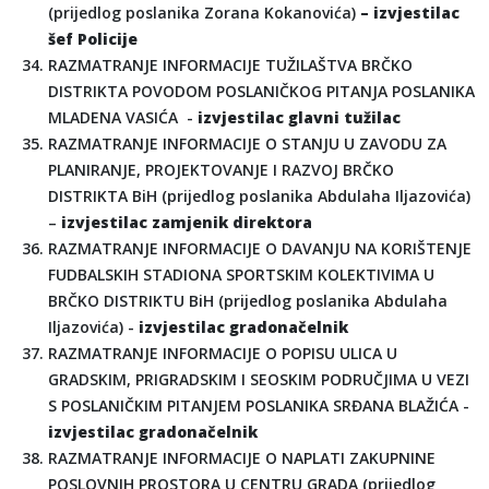
(prijedlog poslanika Zorana Kokanovića)
– izvjestilac
šef Policije
RAZMATRANJE INFORMACIJE TUŽILAŠTVA BRČKO
DISTRIKTA POVODOM POSLANIČKOG PITANJA POSLANIKA
MLADENA VASIĆA -
izvjestilac glavni tužilac
RAZMATRANJE INFORMACIJE O STANJU U ZAVODU ZA
PLANIRANJE, PROJEKTOVANJE I RAZVOJ BRČKO
DISTRIKTA BiH (prijedlog poslanika Abdulaha Iljazovića)
–
izvjestilac zamjenik direktora
RAZMATRANJE INFORMACIJE O DAVANJU NA KORIŠTENJE
FUDBALSKIH STADIONA SPORTSKIM KOLEKTIVIMA U
BRČKO DISTRIKTU BiH (prijedlog poslanika Abdulaha
Iljazovića) -
izvjestilac gradonačelnik
RAZMATRANJE INFORMACIJE O POPISU ULICA U
GRADSKIM, PRIGRADSKIM I SEOSKIM PODRUČJIMA U VEZI
S POSLANIČKIM PITANJEM POSLANIKA SRĐANA BLAŽIĆA -
izvjestilac gradonačelnik
RAZMATRANJE INFORMACIJE O NAPLATI ZAKUPNINE
POSLOVNIH PROSTORA U CENTRU GRADA (prijedlog