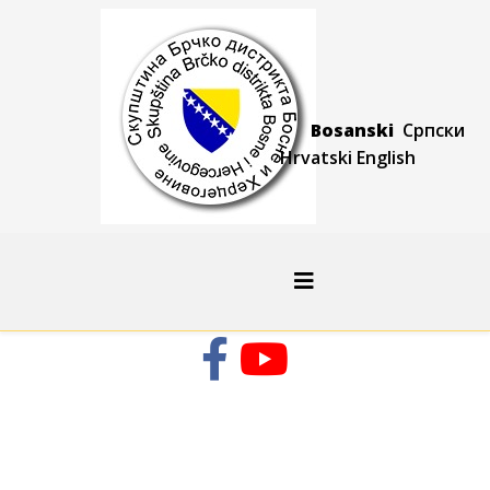
Bosanski
Српски
Hrvatski
Engli
sh