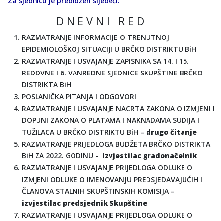
Za sjednicu je predložen sljedeći:
D N E V N I R E D
RAZMATRANJE INFORMACIJE O TRENUTNOJ
EPIDEMIOLOŠKOJ SITUACIJI U BRČKO DISTRIKTU BiH
RAZMATRANJE I USVAJANJE ZAPISNIKA SA 14. I 15.
REDOVNE I 6. VANREDNE SJEDNICE SKUPŠTINE BRČKO
DISTRIKTA BiH
POSLANIČKA PITANJA I ODGOVORI
RAZMATRANJE I USVAJANJE NACRTA ZAKONA O IZMJENI I
DOPUNI ZAKONA O PLATAMA I NAKNADAMA SUDIJA I
TUŽILACA U BRČKO DISTRIKTU BiH –
drugo čitanje
RAZMATRANJE PRIJEDLOGA BUDŽETA BRČKO DISTRIKTA
BiH ZA 2022. GODINU -
izvjestilac gradonačelnik
RAZMATRANJE I USVAJANJE PRIJEDLOGA ODLUKE O
IZMJENI ODLUKE O IMENOVANJU PREDSJEDAVAJUĆIH I
ČLANOVA STALNIH SKUPŠTINSKIH KOMISIJA –
izvjestilac predsjednik Skupštine
RAZMATRANJE I USVAJANJE PRIJEDLOGA ODLUKE O