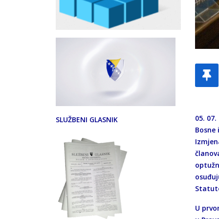
05. 07
SLUŽBENI GLASNIK
Bosne 
Izmjen
članova
optužn
osuđuj
Statut
U prvo