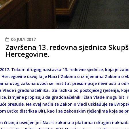
06 JULY 2017
Završena 13. redovna sjednica Skupšt
Hercegovine.
. 2017. Tokom drugog nastavka 13. redovne sjednice, koja je zap
i Hercegovine usvojila je Nacrt Zakona o izmjenama Zakona o vla
ama ovog zakona uvodi se institut presumpcije nevinosti u od
 Vlade i gradonačelnika. Za razliku od postojećeg rješenja, koje
ice, izmjene propisuju da gradonačelnik i član Vlade mogu biti 
uće presude. Na ovaj način se Zakon o vladi usklađuje sa Evrop
om Brčko distrikta BiH, kao i sa zakonskim rješenjima koja se p
m čitanju usvojen je i Nacrt zakona o platama i drugim nakna