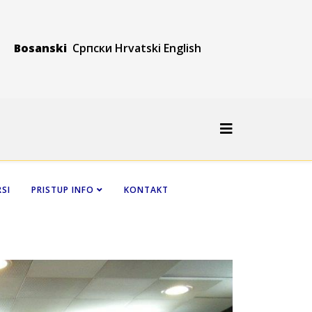
Bosanski
Српски
Hrvatski
Engli
sh
SI
PRISTUP INFO
KONTAKT