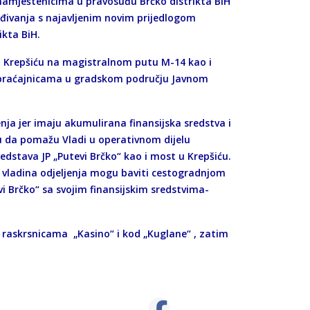
 namještenicima u pravosuđu Brčko distrikta BiH
đivanja s najavljenim novim prijedlogom
ikta BiH.
7 u Krepšiću na magistralnom putu M-14 kao i
aobraćajnicama u gradskom području Javnom
ja jer imaju akumulirana finansijska sredstva i
ju da pomažu Vladi u operativnom dijelu
edstava JP „Putevi Brčko“ kao i most u Krepšiću.
u vladina odjeljenja mogu baviti cestogradnjom
i Brčko“ sa svojim finansijskim sredstvima-
na raskrsnicama „Kasino“ i kod „Kuglane“ , zatim