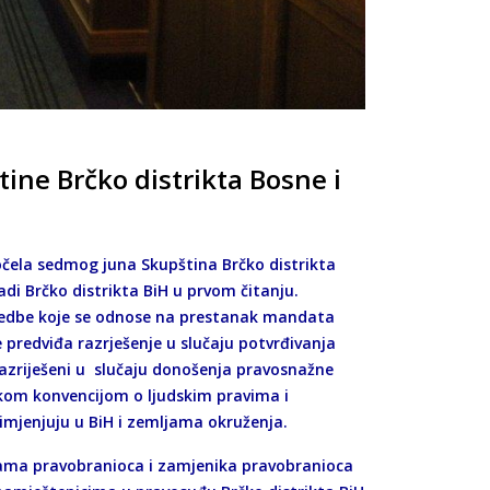
ine Brčko distrikta Bosne i
očela sedmog juna Skupština Brčko distrikta
di Brčko distrikta BiH u prvom čitanju.
redbe koje se odnose na prestanak mandata
 predviđa razrješenje u slučaju potvrđivanja
razriješeni u slučaju donošenja pravosnažne
skom konvencijom o ljudskim pravima i
rimjenjuju u BiH i zemljama okruženja.
dama pravobranioca i zamjenika pravobranioca