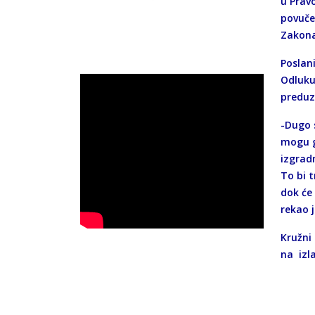
u Prav
povuče
Zakona
Poslan
Odluku
preduz
-Dugo 
mogu g
izgradn
To bi 
dok će
rekao j
Kružni
na izla