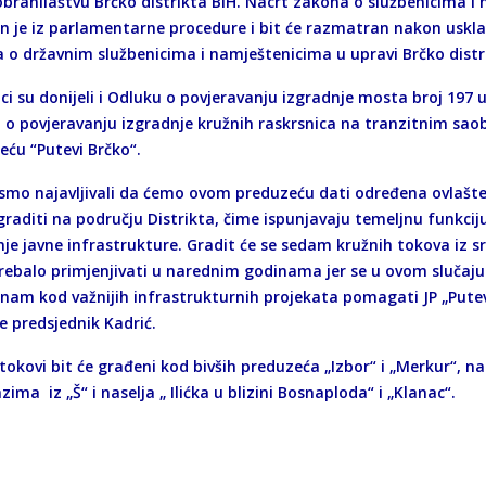
obranilaštvu Brčko distrikta BiH. Nacrt zakona o službenicima i
n je iz parlamentarne procedure i bit će razmatran nakon uskla
 o državnim službenicima i namještenicima u upravi Brčko distr
ici su donijeli i Odluku o povjeravanju izgradnje mosta broj 19
 o povjeravanju izgradnje kružnih raskrsnica na tranzitnim s
eću “Putevi Brčko“.
smo najavljivali da ćemo ovom preduzeću dati određena ovlašten
raditi na području Distrikta, čime ispunjavaju temeljnu funkci
je javne infrastrukture. Gradit će se sedam kružnih tokova iz sr
trebalo primjenjivati u narednim godinama jer se u ovom slučaj
 nam kod važnijih infrastrukturnih projekata pomagati JP „Putev
e predsjednik Kadrić.
 tokovi bit će građeni kod bivših preduzeća „Izbor“ i „Merkur“, 
zima iz „Š“ i naselja „ Ilićka u blizini Bosnaploda“ i „Klanac“.