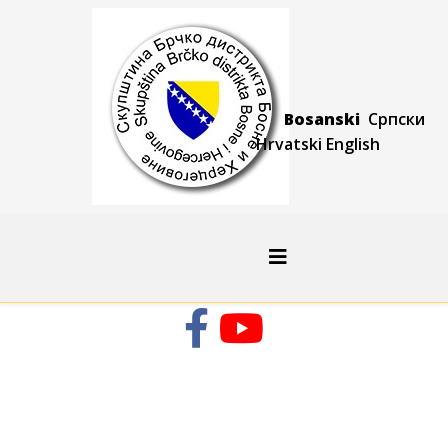
Bosanski
Српски
Hrvatski
Engli
sh