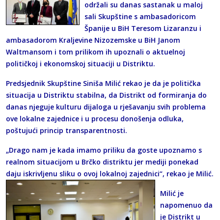
održali su danas sastanak u maloj
sali Skupštine s ambasadoricom
Španije u BiH Teresom Lizaranzu i
ambasadorom Kraljevine Nizozemske u BiH Janom
Waltmansom i tom prilikom ih upoznali o aktuelnoj
političkoj i ekonomskoj situaciji u Distriktu.
Predsjednik Skupštine Siniša Milić rekao je da je politička
situacija u Distriktu stabilna, da Distrikt od formiranja do
danas njeguje kulturu dijaloga u rješavanju svih problema
ove lokalne zajednice i u procesu donošenja odluka,
poštujući princip transparentnosti.
„Drago nam je kada imamo priliku da goste upoznamo s
realnom situacijom u Brčko distriktu jer mediji ponekad
daju iskrivljenu sliku o ovoj lokalnoj zajednici“, rekao je Milić.
Milić je
napomenuo da
je Distrikt u