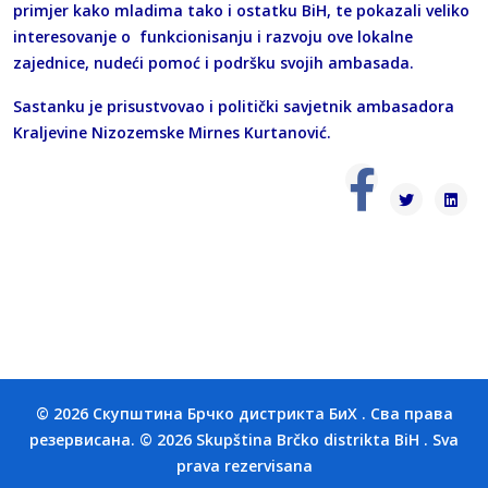
primjer kako mladima tako i ostatku BiH, te pokazali veliko
interesovanje o funkcionisanju i razvoju ove lokalne
zajednice, nudeći pomoć i podršku svojih ambasada.
Sastanku je prisustvovao i politički savjetnik ambasadora
Kraljevine Nizozemske Mirnes Kurtanović.
© 2026 Скупштина Брчко дистрикта БиХ . Сва права
резервисана. © 2026 Skupština Brčko distrikta BiH . Sva
prava rezervisana