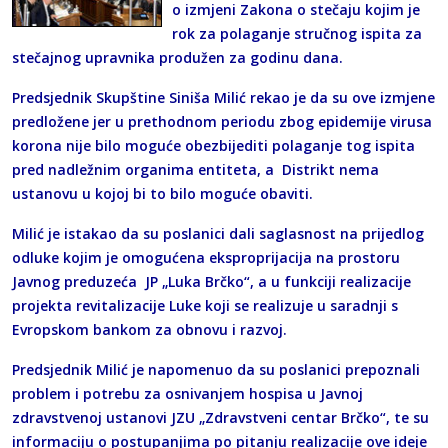
o izmjeni Zakona o stečaju kojim je
rok za polaganje stručnog ispita za
stečajnog upravnika produžen za godinu dana.
Predsjednik Skupštine Siniša Milić rekao je da su ove izmjene
predložene jer u prethodnom periodu zbog epidemije virusa
korona nije bilo moguće obezbijediti polaganje tog ispita
pred nadležnim organima entiteta, a Distrikt nema
ustanovu u kojoj bi to bilo moguće obaviti.
Milić je istakao da su poslanici dali saglasnost na prijedlog
odluke kojim je omogućena eksproprijacija na prostoru
Javnog preduzeća JP „Luka Brčko“, a u funkciji realizacije
projekta revitalizacije Luke koji se realizuje u saradnji s
Evropskom bankom za obnovu i razvoj.
Predsjednik Milić je napomenuo da su poslanici prepoznali
problem i potrebu za osnivanjem hospisa u Javnoj
zdravstvenoj ustanovi JZU „Zdravstveni centar Brčko“, te su
informaciju o postupanjima po pitanju realizacije ove ideje