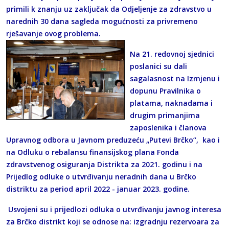
primili k znanju uz zaključak da Odjeljenje za zdravstvo u
narednih 30 dana sagleda mogućnosti za privremeno
rješavanje ovog problema.
Na 21. redovnoj sjednici
poslanici su dali
sagalasnost na Izmjenu i
dopunu Pravilnika o
platama, naknadama i
drugim primanjima
zaposlenika i članova
Upravnog odbora u Javnom preduzeću „Putevi Brčko“, kao i
na Odluku o rebalansu finansijskog plana Fonda
zdravstvenog osiguranja Distrikta za 2021. godinu i na
Prijedlog odluke o utvrđivanju neradnih dana u Brčko
distriktu za period april 2022 - januar 2023. godine.
Usvojeni su i prijedlozi odluka o utvrđivanju javnog interesa
za Brčko distrikt koji se odnose na: izgradnju rezervoara za