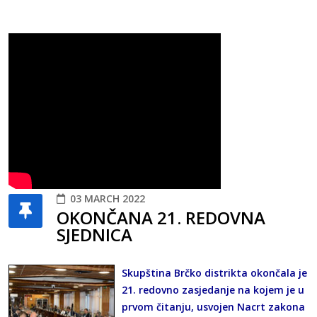
03 MARCH 2022
OKONČANA 21. REDOVNA
SJEDNICA
Skupština Brčko distrikta okončala je
21. redovno zasjedanje na kojem je u
prvom čitanju, usvojen Nacrt zakona