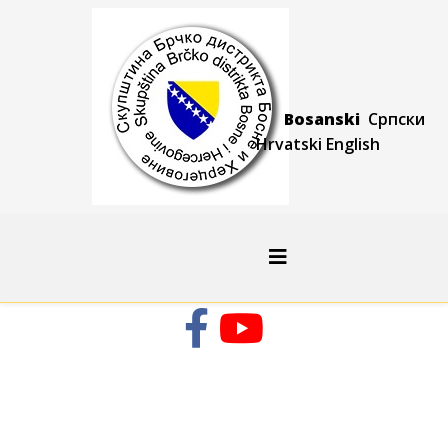
Bosanski
Српски
Hrvatski
Engli
sh