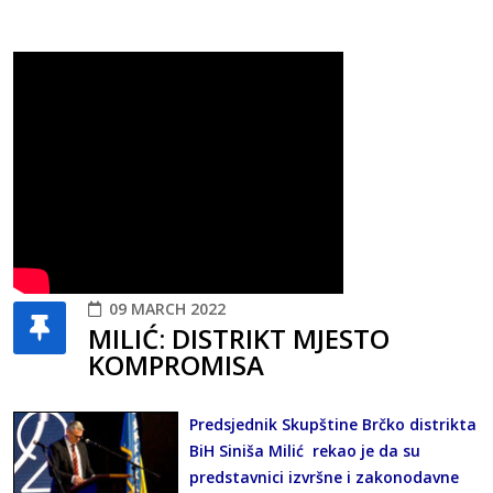
09 MARCH 2022
MILIĆ: DISTRIKT MJESTO
KOMPROMISA
Predsjednik Skupštine Brčko distrikta
BiH Siniša Milić rekao je da su
predstavnici izvršne i zakonodavne