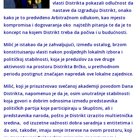
vlasti Distrikta pokazali odlučnost da
nastave da izgrađuju Distrikt, onako
kako je to predviđeno Arbitražnom odlukom, kao mjesto
kompromisa i dogovaranja oko najtežih pitanja te da je to
koncept na kojem Distrikt treba da počiva i u budućnosti.
Milić je istakao da je zahvaljujući, između ostalog, brzom
konstituisanju vlasti nakon posljednjih lokalnih izbora i
političkoj stabilnosti, koja je preduslov za sve druge
aktivnosti na prostoru Distrikta Brčko, u prethodnom
periodu postignut značajan napredak ove lokalne zajednice.
Milić, koji je prisustvovao svečanoj akademiji povodom Dana
Distrikta, napomenuo je da je, osim unutrašnje stabilnosti
koja govori o dobrim odnosima između predstavnika
političkih partija koje participiraju u Skupštini, ali i
predstavnika naroda, pošto je Distrikt izrazito multietnička
sredina, od izuzetne važnosti dobra saradnja s entitetima i
da oni, također, imaju svoje interese na ovom prostoru, koji