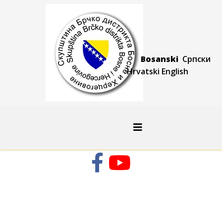
Bosanski
Српски
Hrvatski
Engli
sh