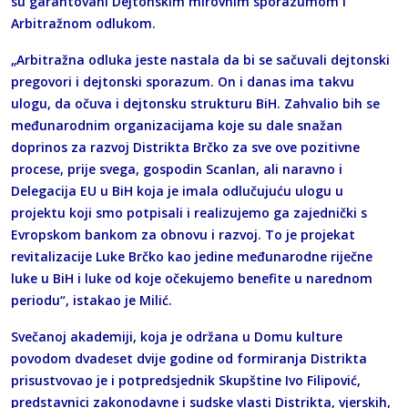
su garantovani Dejtonskim mirovnim sporazumom i
Arbitražnom odlukom.
„Arbitražna odluka jeste nastala da bi se sačuvali dejtonski
pregovori i dejtonski sporazum. On i danas ima takvu
ulogu, da očuva i dejtonsku strukturu BiH. Zahvalio bih se
međunarodnim organizacijama koje su dale snažan
doprinos za razvoj Distrikta Brčko za sve ove pozitivne
procese, prije svega, gospodin Scanlan, ali naravno i
Delegacija EU u BiH koja je imala odlučujuću ulogu u
projektu koji smo potpisali i realizujemo ga zajednički s
Evropskom bankom za obnovu i razvoj. To je projekat
revitalizacije Luke Brčko kao jedine međunarodne riječne
luke u BiH i luke od koje očekujemo benefite u narednom
periodu“, istakao je Milić.
Svečanoj akademiji, koja je održana u Domu kulture
povodom dvadeset dvije godine od formiranja Distrikta
prisustvovao je i potpredsjednik Skupštine Ivo Filipović,
predstavnici zakonodavne i sudske vlasti Distrikta, vjerskih,