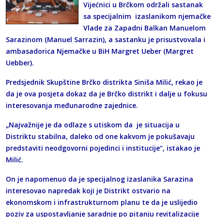
Vijećnici u Brčkom održali sastanak
sa specijalnim izaslanikom njemačke
Vlade za Zapadni Balkan Manuelom
Sarazinom (Manuel Sarrazin), a sastanku je prisustvovala i
ambasadorica Njemačke u BiH Margret Ueber (Margret
Uebber).
Predsjednik Skupštine Brčko distrikta Siniša Milić, rekao je
da je ova posjeta dokaz da je Brčko distrikt i dalje u fokusu
interesovanja međunarodne zajednice.
„Najvažnije je da odlaze s utiskom da je situacija u
Distriktu stabilna, daleko od one kakvom je pokušavaju
predstaviti neodgovorni pojedinci i institucije“, istakao je
Milić.
On je napomenuo da je specijalnog izaslanika Sarazina
interesovao napredak koji je Distrikt ostvario na
ekonomskom i infrastrukturnom planu te da je uslijedio
poziv za uspostavljanje saradnje po pitanju revitalizacije