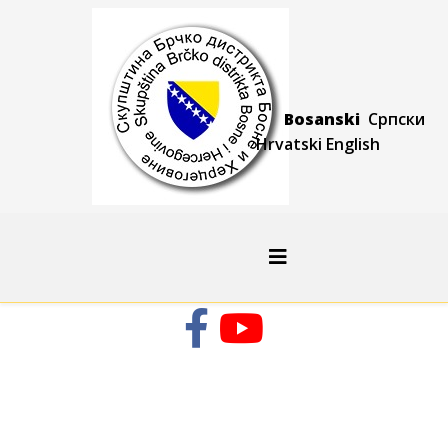
Bosanski
Српски
Hrvatski
Engli
sh