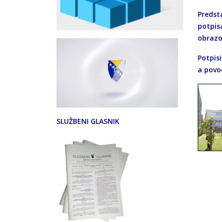
Predsta
potpis
obrazo
Potpis
a povo
SLUŽBENI GLASNIK