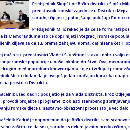
Predsjednik Skupštine Brčko distrikta Siniša Mili
predstavnik romske zajednice u Distriktu Mejr
saradnji čiji je cilj poboljšanje položaja Roma u 
Predsjednik Milić rekao je da će se formirati pos
a iz Memoranduma što će doprinijeti integraciji romske populaci
jenih ciljeva te da su, prema zahtjevu Roma, definisane četiri ob
aj način su predstavnici Vlade i Skupštine iskazali dobru volju
isanju romske populacije u naše lokalno društvo. Ovaj memorandu
 i drugim međunarodnim konvencijama koje utvrđuju i promovišu
ednik Milić i dodao da je ovo još jedan značajan korak ka unapr
e na prostoru Distrikta.
čelnik Esed Kadrić podsjetio je da Vlada Distrikta, kroz Odjeljen
a, provodi projekte i programe iz oblasti stambenog zbrinjavanj
ivanju romske djece u nastavno-obrazovni proces što je već dalo
ačelnik Kadrić je napomenuo da je Brčko distrikt svim stanovnic
tvenu zaštitu te da se u, saradnji s nekim javnim preduzećima,