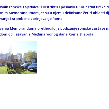
vnik romske zajednice u Distriktu i poslanik u Skupštini Brčko di
anim Memorandumom jer su u njemu definisane četiri oblasti djel
vanje i stambeno zbrinjavanje Roma.
ivanju Memoranduma prethodilo je podizanje romske zastave na j
dom obilježavanja Međunarodnog dana Roma 8. aprila.