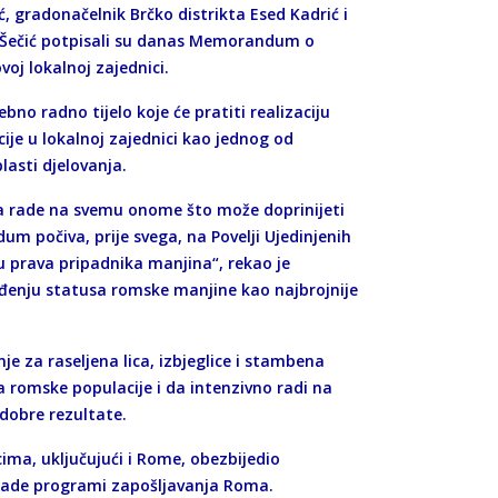
ć, gradonačelnik Brčko distrikta Esed Kadrić i
a Šečić potpisali su danas Memorandum o
ovoj lokalnoj zajednici.
ebno radno tijelo koje će pratiti realizaciju
je u lokalnoj zajednici kao jednog od
lasti djelovanja.
 da rade na svemu onome što može doprinijeti
m počiva, prije svega, na Povelji Ujedinjenih
 prava pripadnika manjina“, rekao je
eđenju statusa romske manjine kao najbrojnije
je za raseljena lica, izbjeglice i stambena
a romske populacije i da intenzivno radi na
 dobre rezultate.
ima, uključujući i Rome, obezbijedio
 rade programi zapošljavanja Roma.