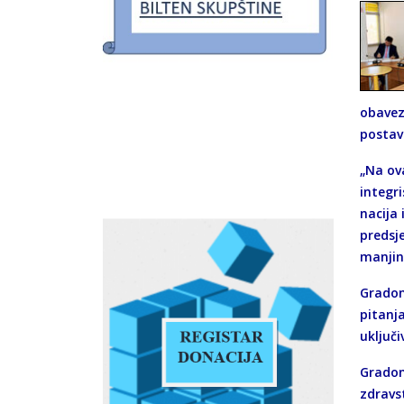
obavez
postavl
„Na ov
integr
nacija
predsj
manjin
Gradona
pitanj
uključ
Gradon
zdravs