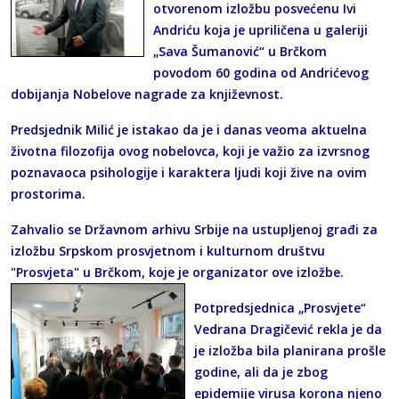
otvorenom izložbu posvećenu Ivi
Andriću koja je upriličena u galeriji
„Sava Šumanović“ u Brčkom
povodom 60 godina od Andrićevog
dobijanja Nobelove nagrade za književnost.
Predsjednik Milić je istakao da je i danas veoma aktuelna
životna filozofija ovog nobelovca, koji je važio za izvrsnog
poznavaoca psihologije i karaktera ljudi koji žive na ovim
prostorima.
Zahvalio se Državnom arhivu Srbije na ustupljenoj građi za
izložbu Srpskom prosvjetnom i kulturnom društvu
"Prosvjeta" u Brčkom, koje je organizator ove izložbe.
Potpredsjednica „Prosvjete“
Vedrana Dragičević rekla je da
je izložba bila planirana prošle
godine, ali da je zbog
epidemije virusa korona njeno