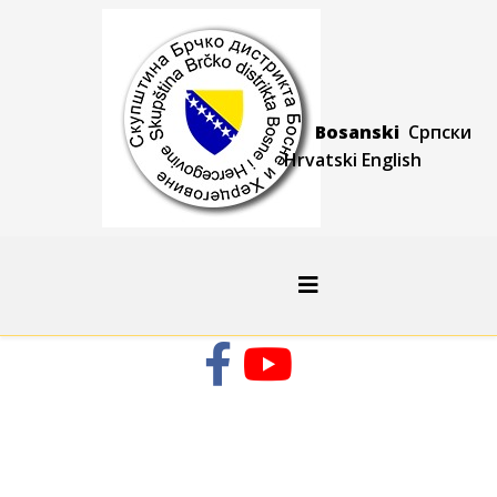
Bosanski
Српски
Hrvatski
Engli
sh