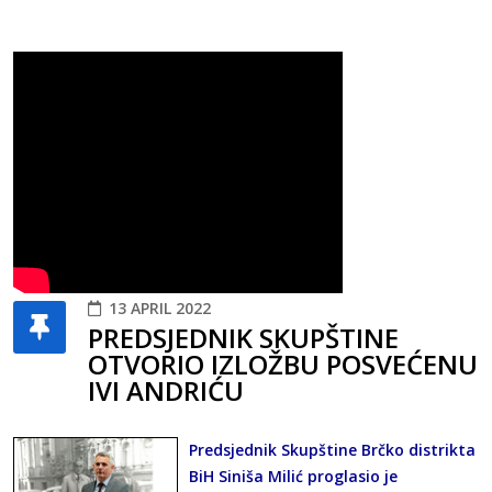
13 APRIL 2022
PREDSJEDNIK SKUPŠTINE
OTVORIO IZLOŽBU POSVEĆENU
IVI ANDRIĆU
Predsjednik Skupštine Brčko distrikta
BiH Siniša Milić proglasio je