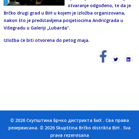
otvaranje odgođeno, te da je
Brčko drugi grad u BiH u kojem je izložba organizovana,
nakon što je predstavljena posjetiocima Andrićgrada u
Višegradu u Galeriji „Lubarda“.
Izložba će biti otvorena do petog maja.
© 2026 Скупштина Брчко дистрикта БиХ . Сва права
резервисана. © 2026 Skupština Brčko distrikta BiH . Sva
prava rezervisana