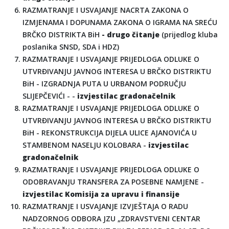
RAZMATRANJE I USVAJANJE NACRTA ZAKONA O
IZMJENAMA I DOPUNAMA ZAKONA O IGRAMA NA SREĆU
BRČKO DISTRIKTA BiH
- drugo čitanje
(prijedlog kluba
poslanika SNSD, SDA i HDZ)
RAZMATRANJE I USVAJANJE PRIJEDLOGA ODLUKE O
UTVRĐIVANJU JAVNOG INTERESA U BRČKO DISTRIKTU
BiH - IZGRADNJA PUTA U URBANOM PODRUČJU
SLIJEPČEVIĆI - -
izvjestilac gradonačelnik
RAZMATRANJE I USVAJANJE PRIJEDLOGA ODLUKE O
UTVRĐIVANJU JAVNOG INTERESA U BRČKO DISTRIKTU
BiH - REKONSTRUKCIJA DIJELA ULICE AJANOVIĆA U
STAMBENOM NASELJU KOLOBARA -
izvjestilac
gradonačelnik
RAZMATRANJE I USVAJANJE PRIJEDLOGA ODLUKE O
ODOBRAVANJU TRANSFERA ZA POSEBNE NAMJENE -
izvjestilac Komisija za upravu i finansije
RAZMATRANJE I USVAJANJE IZVJEŠTAJA O RADU
NADZORNOG ODBORA JZU „ZDRAVSTVENI CENTAR