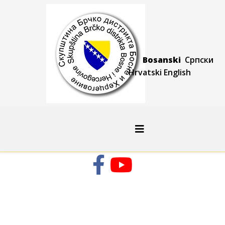
Bosanski
Српски
Hrvatski
Engli
sh