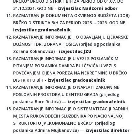
BRČKO" BRČKO DISTRIKT BIH ZA PERIOD OD 01.07. DO
31.12.2021. GODINE -
izvjestilac Nadzorni odbor
RAZMATRAN JE DOKUMENTA OKVIRNOG BUDŽETA (DOB)
BRČKO DISTRIKTA BiH ZA PERIOD 2023. - 2025. GODINE
-
izvjestilac gradonačelnik
RAZMATRANJE INFORMACIJE _ O OBAVLJANJU LJEKARSKE
DUŽNOSTI DR. ZORANA TOŠIĆA (prijedlog poslanika
Zorana Kokanovića) -
izvjestilac JZU
RAZMATRANJE INFORMACIJE U VEZI S POSLANIČKIM
PITANJEM POSLANIKA DAMIRA BULČEVIĆA U VEZI S
POVEĆANJEM CIJENA POREZA NA NEKRETNINE U BRČKO
DISTRIKTU BiH
- izvjestilac gradonačelnik
RAZMATRANJE INFORMACIJE O NAPLATI ZAKUPNINE
POSLOVNIH PROSTORA U CENTRU GRADA (prijedlog
poslanika Bore Ristića) —
izvjestilac gradonačelnik
RAZMATRANJE INFORMACIJE O SISTEMATIZACIJI RADNIH
MJESTA RUKOVODEĆIH SLUŽBENIKA PO NACIONALNOJ
STRUKTURI U JP „KOMUNALNO BRČKO" (prijedlog
poslanika Admira Mujkanovića) —
izvjestilac direktor