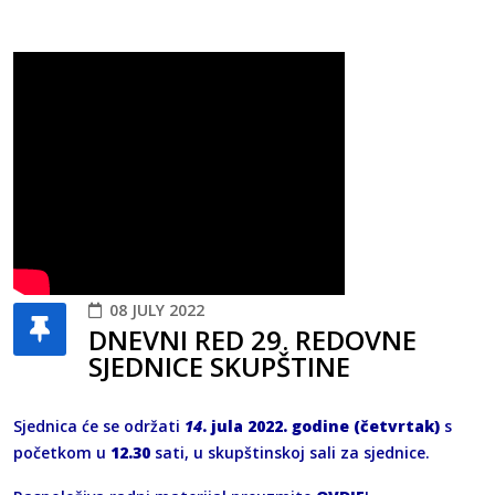
08 JULY 2022
DNEVNI RED 29. REDOVNE
SJEDNICE SKUPŠTINE
Sjednica će se održati
14
. jula 2022. godine (četvrtak)
s
početkom u
12.30
sati, u skupštinskoj sali za sjednice.