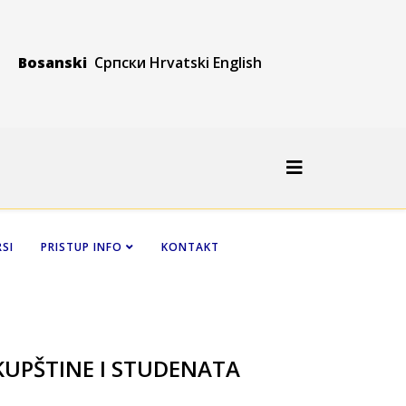
Bosanski
Српски
Hrvatski
Engli
sh
SI
PRISTUP INFO
KONTAKT
KUPŠTINE I STUDENATA