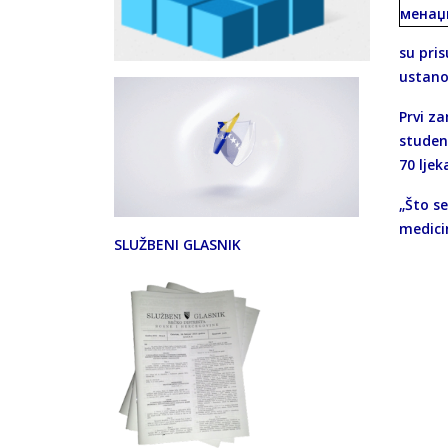
su pri
ustano
Prvi z
studen
70 ljek
„Što se
medicin
SLUŽBENI GLASNIK