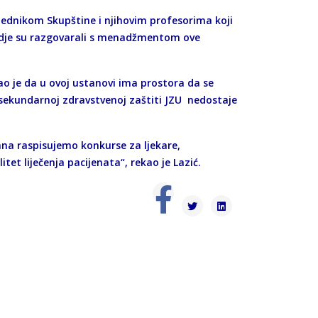
ednikom Skupštine i njihovim profesorima koji
“ gdje su razgovarali s menadžmentom ove
ao je da u ovoj ustanovi ima prostora da se
sekundarnoj zdravstvenoj zaštiti JZU nedostaje
dana raspisujemo konkurse za ljekare,
itet liječenja pacijenata“, rekao je Lazić.