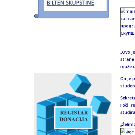
„Ovo j
strane
može d
On je 
studen
Sekret
Foči, r
studira
„Želim