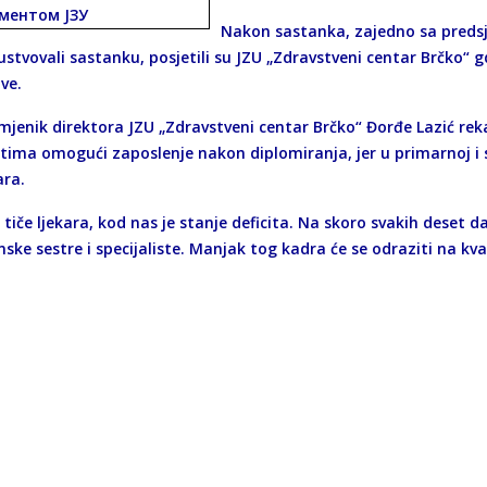
Nakon sastanka, zajedno sa predsj
sustvovali sastanku, posjetili su JZU „Zdravstveni centar Brčko
ve.
amjenik direktora JZU „Zdravstveni centar Brčko“ Đorđe Lazić rek
tima omogući zaposlenje nakon diplomiranja, jer u primarnoj i 
ara.
 tiče ljekara, kod nas je stanje deficita. Na skoro svakih deset 
ske sestre i specijaliste. Manjak tog kadra će se odraziti na kval