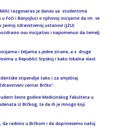
a Milić razgovarao je danas sa studentima
 Foči i Banjojluci o njihovoj inicijativi da im se
Javnoj zdravstvenoj ustanovi (JZU)
 pozdravio ovu inicijativu i napomenuo da temelj
icijama i željama s jedne strane, a s druge
vima u Republici Srpskoj i kako lokalna vlast
udentske stipendije tako i za smještaj
Zdravstveni centar Brčko“.
student šeste godine Medicinskog fakulteta u
udenata iz Brčkog, te da ih je mnogo koji
, da radimo u Brčkom i da doprinesemo našoj