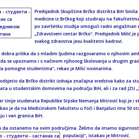
Predsjednik Skupštine Brčko distrikta BiH Siniš
medicine iz Brčkog koji studiraju na fakultetima u
po završetku studija omogući radni angažman u 
„Zdravstveni centar Brčko“. Predsjednik Milić je
svakog zdravstva jesu kvalitetni kadrovi.
e dobra prilika da s mladim ljudima razgovaramo o njihovim amb
 da se upoznamo i s načinom njihovog školovanja u drugim grado
a pomogne studentima“, rekao je Milić novinarima.
podsjetio da Brčko distrikt izdvaja značajna sredstva kako za st
ata u studentskim domovima na području BiH, ali i za rad JZU „
ar Unije studenata Republike Srpske Nemanja Mitrović koji je i 
ekao je da na Medicinskom fakultetu u Foči i Banjaluci ima 50 st
ju i van granica BiH.
o da ostanemo na ovim područjima. Želimo da imamo sigurnost
populaciji“, istakao je Mitrović.