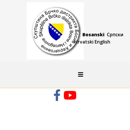
Bosanski
Српски
Hrvatski
Engli
sh