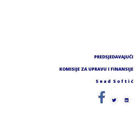
PREDSJEDAVAJUĆI
KOMISIJE ZA UPRAVU I FINANSIJE
S e a d S o f t i ć