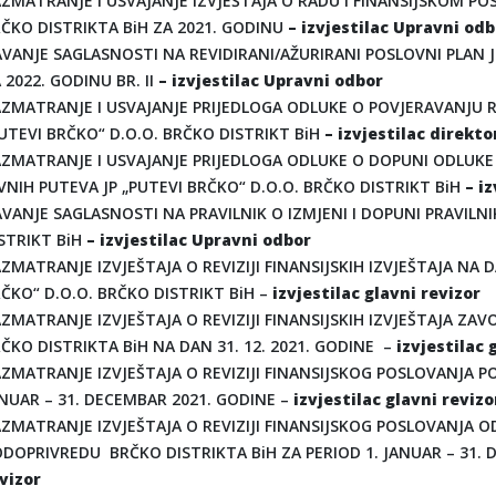
ZMATRANJE I USVAJANJE IZVJEŠTAJA O RADU I FINANSIJSKOM 
ČKO DISTRIKTA BiH ZA 2021. GODINU
– izvjestilac Upravni odb
VANJE SAGLASNOSTI NA REVIDIRANI/AŽURIRANI POSLOVNI PLAN JP
 2022. GODINU BR. II
– izvjestilac Upravni odbor
ZMATRANJE I USVAJANJE PRIJEDLOGA ODLUKE O POVJERAVANJU R
UTEVI BRČKO“ D.O.O. BRČKO DISTRIKT BiH
– izvjestilac direkto
ZMATRANJE I USVAJANJE PRIJEDLOGA ODLUKE O DOPUNI ODLUKE
VNIH PUTEVA JP „PUTEVI BRČKO“ D.O.O. BRČKO DISTRIKT BiH
– i
VANJE SAGLASNOSTI NA PRAVILNIK O IZMJENI I DOPUNI PRAVILNI
STRIKT BiH
– izvjestilac Upravni odbor
ZMATRANJE IZVJEŠTAJA O REVIZIJI FINANSIJSKIH IZVJEŠTAJA NA 
ČKO“ D.O.O. BRČKO DISTRIKT BiH –
izvjestilac glavni revizor
ZMATRANJE IZVJEŠTAJA O REVIZIJI FINANSIJSKIH IZVJEŠTAJA ZA
ČKO DISTRIKTA BiH NA DAN 31. 12. 2021. GODINE –
izvjestilac 
ZMATRANJE IZVJEŠTAJA O REVIZIJI FINANSIJSKOG POSLOVANJA POL
NUAR – 31. DECEMBAR 2021. GODINE –
izvjestilac glavni revizo
ZMATRANJE IZVJEŠTAJA O REVIZIJI FINANSIJSKOG POSLOVANJA O
DOPRIVREDU BRČKO DISTRIKTA BiH ZA PERIOD 1. JANUAR – 31. 
vizor