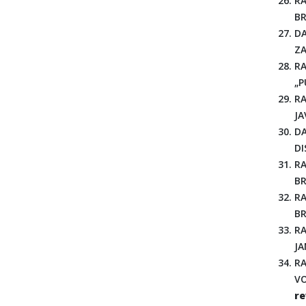
RA
BR
DA
ZA
RA
„P
RA
JA
DA
DI
RA
BR
RA
BR
RA
JA
RA
VO
re