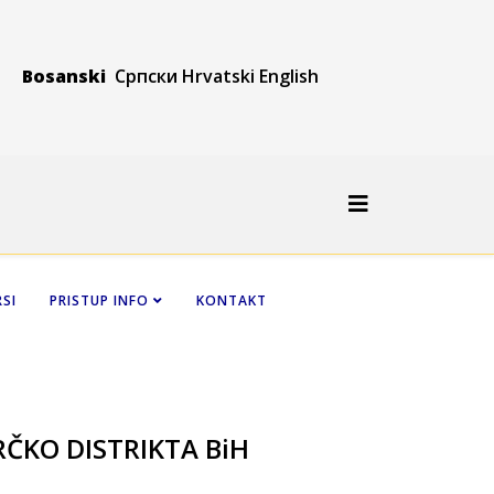
Bosanski
Српски
Hrvatski
Engli
sh
SI
PRISTUP INFO
KONTAKT
RČKO DISTRIKTA BiH