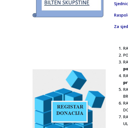
Sjedni
Raspol
Za sjed
RA
PO
RA
p
RA
pr
RA
BR
RA
DO
RA
UL