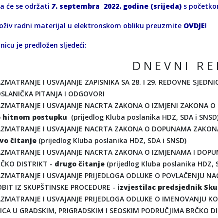
ca će se održati
7
. septembra 2022. godine (srijeda)
s početk
oživ radni materijal u elektronskom obliku preuzmite
OVDJE
!
nicu je predložen sljedeći:
D N E V N I R E
ZMATRANJE I USVAJANJE ZAPISNIKA SA 28. I 29. REDOVNE SJEDN
SLANIČKA PITANJA I ODGOVORI
ZMATRANJE I USVAJANJE NACRTA ZAKONA O IZMJENI ZAKONA O DI
o hitnom postupku
(prijedlog Kluba poslanika HDZ, SDA i SNSD
ZMATRANJE I USVAJANJE NACRTA ZAKONA O DOPUNAMA ZAKONA 
vo čitanje
(prijedlog Kluba poslanika HDZ, SDA i SNSD)
ZMATRANJE I USVAJANJE NACRTA ZAKONA O IZMJENAMA I DOPU
ČKO DISTRIKT -
drugo čitanje
(prijedlog Kluba poslanika HDZ, 
ZMATRANJE I USVAJANJE PRIJEDLOGA ODLUKE O POVLAČENJU N
BIT IZ SKUPŠTINSKE PROCEDURE -
izvjestilac predsjednik Sk
ZMATRANJE I USVAJANJE PRIJEDLOGA ODLUKE O IMENOVANJU KOM
ICA U GRADSKIM, PRIGRADSKIM I SEOSKIM PODRUČJIMA BRČKO DI