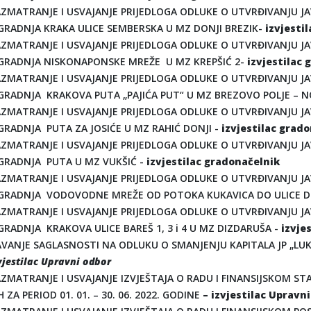
ZMATRANJE I USVAJANJE PRIJEDLOGA ODLUKE O UTVRĐIVANJU JA
GRADNJA KRAKA ULICE SEMBERSKA U MZ DONJI BREZIK-
izvjesti
ZMATRANJE I USVAJANJE PRIJEDLOGA ODLUKE O UTVRĐIVANJU JA
GRADNJA NISKONAPONSKE MREŽE U MZ KREPŠIĆ 2-
izvjestilac
ZMATRANJE I USVAJANJE PRIJEDLOGA ODLUKE O UTVRĐIVANJU JA
GRADNJA KRAKOVA PUTA „PAJIĆA PUT“ U MZ BREZOVO POLJE – 
ZMATRANJE I USVAJANJE PRIJEDLOGA ODLUKE O UTVRĐIVANJU JA
GRADNJA PUTA ZA JOSIĆE U MZ RAHIĆ DONJI -
izvjestilac grad
ZMATRANJE I USVAJANJE PRIJEDLOGA ODLUKE O UTVRĐIVANJU JA
GRADNJA PUTA U MZ VUKŠIĆ -
izvjestilac gradonačelnik
ZMATRANJE I USVAJANJE PRIJEDLOGA ODLUKE O UTVRĐIVANJU JA
GRADNJA VODOVODNE MREŽE OD POTOKA KUKAVICA DO ULICE D
ZMATRANJE I USVAJANJE PRIJEDLOGA ODLUKE O UTVRĐIVANJU JA
GRADNJA KRAKOVA ULICE BAREŠ 1, 3 i 4 U MZ DIZDARUŠA -
izvje
VANJE SAGLASNOSTI NA ODLUKU O SMANJENJU KAPITALA JP „LUK
vjestilac Upravni odbor
ZMATRANJE I USVAJANJE IZVJEŠTAJA O RADU I FINANSIJSKOM STA
H ZA PERIOD 01. 01. – 30. 06. 2022. GODINE
– izvjestilac Upravn