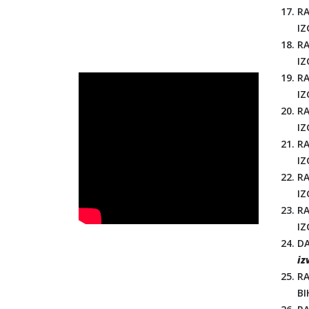
RA
IZ
RA
IZ
RA
IZ
RA
IZ
RA
IZ
RA
IZ
RA
IZ
DA
iz
RA
BI