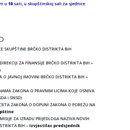
om u
10
sati, u skupštinskoj sali za sjednice
 D
ICE SKUPŠTINE BRČKO DISTRIKTA BiH
REKCIJI ZA FINANSIJE BRČKO DISTRIKTA BiH
–
)
O JAVNOJ IMOVINI BRČKO DISTRIKTA BiH
–
NAMA ZAKONA O PRAVNIM LICIMA KOJE OSNIVA
SDA i SNSD)
ACRTA ZAKONA O DOPUNI ZAKONA O POREZU NA
upštine
ISIJE ZA IZRADU PRIJEDLOGA NAZIVA NOVIH
STRIKTA BiH –
izvjestilac predsjednik