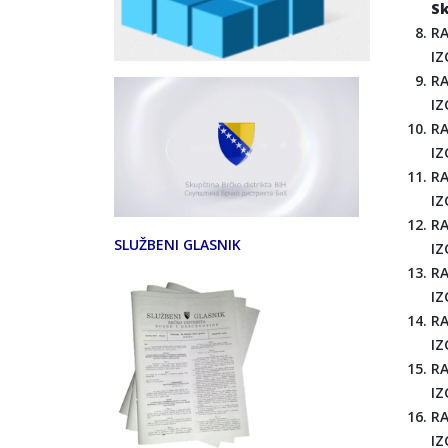
Sk
RA
IZ
RA
IZ
RA
IZ
RA
IZ
RA
SLUŽBENI GLASNIK
I
RA
IZ
RA
IZ
RA
IZ
RA
IZ