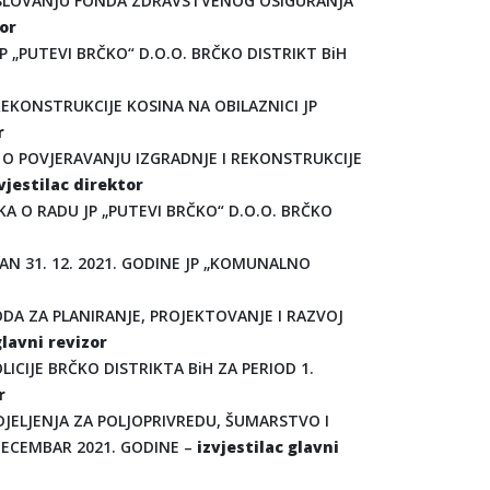
POSLOVANJU FONDA ZDRAVSTVENOG OSIGURANJA
or
 „PUTEVI BRČKO“ D.O.O. BRČKO DISTRIKT BiH
EKONSTRUKCIJE KOSINA NA OBILAZNICI JP
r
 O POVJERAVANJU IZGRADNJE I REKONSTRUKCIJE
zvjestilac direktor
KA O RADU JP „PUTEVI BRČKO“ D.O.O. BRČKO
DAN 31. 12. 2021. GODINE JP „KOMUNALNO
VODA ZA PLANIRANJE, PROJEKTOVANJE I RAZVOJ
glavni revizor
ICIJE BRČKO DISTRIKTA BiH ZA PERIOD 1.
r
DJELJENJA ZA POLJOPRIVREDU, ŠUMARSTVO I
DECEMBAR 2021. GODINE –
izvjestilac glavni