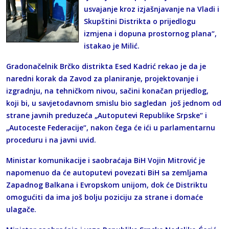
usvajanje kroz izjašnjavanje na Vladi i
Skupštini Distrikta o prijedlogu
izmjena i dopuna prostornog plana“,
istakao je Milić.
Gradonačelnik Brčko distrikta Esed Kadrić rekao je da je
naredni korak da Zavod za planiranje, projektovanje i
izgradnju, na tehničkom nivou, sačini konačan prijedlog,
koji bi, u savjetodavnom smislu bio sagledan još jednom od
strane javnih preduzeća „Autoputevi Republike Srpske“ i
„Autoceste Federacije“, nakon čega će ići u parlamentarnu
proceduru i na javni uvid.
Ministar komunikacije i saobraćaja BiH Vojin Mitrović je
napomenuo da će autoputevi povezati BiH sa zemljama
Zapadnog Balkana i Evropskom unijom, dok će Distriktu
omogućiti da ima još bolju poziciju za strane i domaće
ulagače.