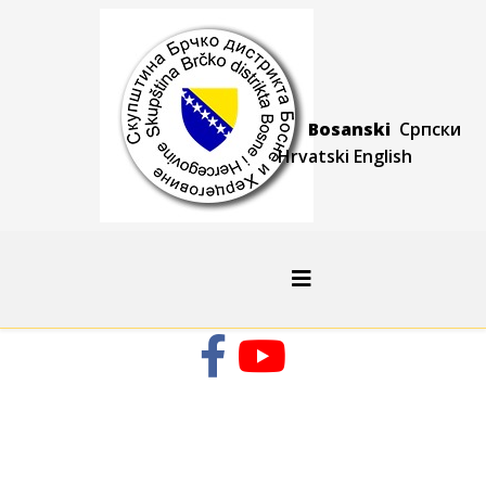
Bosanski
Српски
Hrvatski
Engli
sh