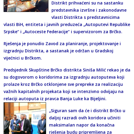
Distrikt prihvaćeni su na sastanku
predstavnika izvršne i zakonodavne
vlasti Distrikta s predstavnicima
vlasti BiH, entiteta i javnih preduzeća „Autoputevi Republike
Srpske“ i „Autoceste Federacije“ i supervizorom za Brčko.
Rješenja je ponudio Zavod za planiranje, projektovanje i
izgradnju Distrikta, a sastanak je održan u Gradskoj
vijećnici u Brčkom.
Predsjednik Skupštine Brčko distrikta Siniša Milić rekao je da
su dogovorom o koridorima za izgradnju autoputeva koji
prolaze kroz Brčko otklonjene sve prepreke za realizaciju
važnih kapitalnih projekata koji se intenzivno odvijaju na
relaciji autoputa iz pravca Banja Luke ka Bijeljini.
„Siguran sam da će i distrikt Brčko u
daljoj razradi ovih koridora učiniti
maksimalan napor da konačna
rješenja budu pripremljena za