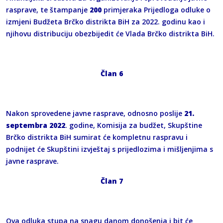
rasprave, te štampanje
200
primjeraka Prijedloga odluke o
izmjeni Budžeta Brčko distrikta BiH za 2022. godinu kao i
njihovu distribuciju obezbijedit će Vlada Brčko distrikta BiH.
Član 6
Nakon sprovedene javne rasprave, odnosno poslije
21.
septembra
2022
. godine, Komisija za budžet, Skupštine
Brčko distrikta BiH sumirat će kompletnu raspravu i
podnijet će Skupštini izvještaj s prijedlozima i mišljenjima s
javne rasprave.
Član 7
Ova odluka stupa na snagu danom donošenja i bit će