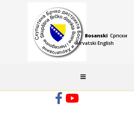
Bosanski
Српски
Hrvatski
Engli
sh