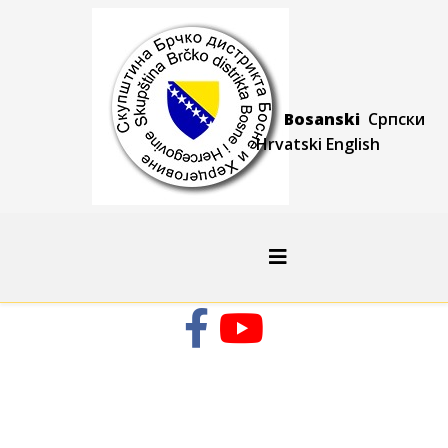
Bosanski
Српски
Hrvatski
Engli
sh