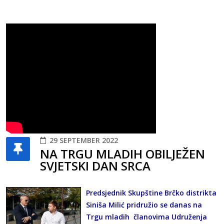
29 SEPTEMBER 2022
NA TRGU MLADIH OBILJEŽEN
SVJETSKI DAN SRCA
Predsjednik Skupštine Brčko distrikta
Siniša Milić pridružio se danas na
Trgu mladih članovima Udruženja