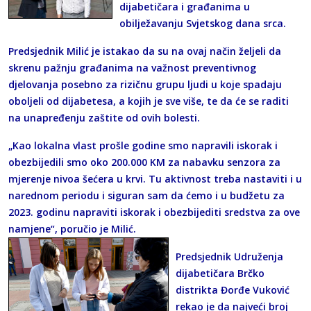
dijabetičara i građanima u
obilježavanju Svjetskog dana srca.
Predsjednik Milić je istakao da su na ovaj način željeli da
skrenu pažnju građanima na važnost preventivnog
djelovanja posebno za rizičnu grupu ljudi u koje spadaju
oboljeli od dijabetesa, a kojih je sve više, te da će se raditi
na unapređenju zaštite od ovih bolesti.
„Kao lokalna vlast prošle godine smo napravili iskorak i
obezbijedili smo oko 200.000 KM za nabavku senzora za
mjerenje nivoa šećera u krvi. Tu aktivnost treba nastaviti i u
narednom periodu i siguran sam da ćemo i u budžetu za
2023. godinu napraviti iskorak i obezbijediti sredstva za ove
namjene“, poručio je Milić.
Predsjednik Udruženja
dijabetičara Brčko
distrikta Đorđe Vuković
rekao je da najveći broj