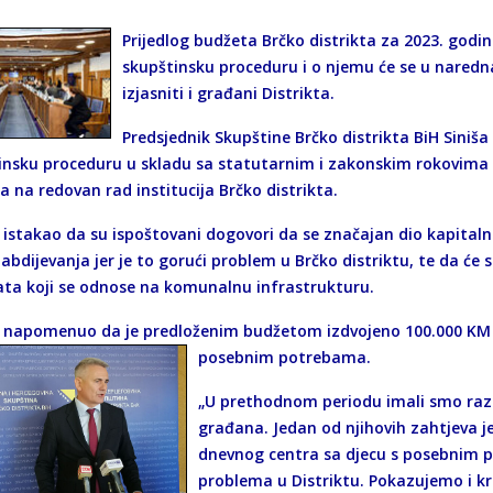
Prijedlog budžeta Brčko distrikta za 2023. godi
skupštinsku proceduru i o njemu će se u nared
izjasniti i građani Distrikta.
Predsjednik Skupštine Brčko distrikta BiH Siniša 
insku proceduru u skladu sa statutarnim i zakonskim rokovima 
a na redovan rad institucija Brčko distrikta.
je istakao da su ispoštovani dogovori da se značajan dio kapital
bdijevanja jer je to gorući problem u Brčko distriktu, te da će s
ata koji se odnose na komunalnu infrastrukturu.
je napomenuo da je predloženim budžetom izdvojeno 100.000 KM 
posebnim potrebama.
„U prethodnom periodu imali smo razg
građana. Jedan od njihovih zahtjeva je
dnevnog centra sa djecu s posebnim po
problema u Distriktu. Pokazujemo i k