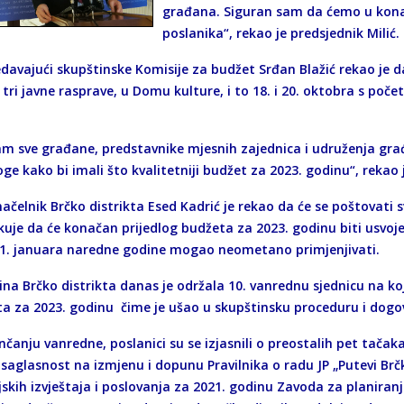
građana. Siguran sam da ćemo u konačn
poslanika“, rekao je predsjednik Milić
edavajući skupštinske Komisije za budžet Srđan Blažić rekao je d
tri javne rasprave, u Domu kulture, i to 18. i 20. oktobra s poč
am sve građane, predstavnike mjesnih zajednica i udruženja gra
oge kako bi imali što kvalitetniji budžet za 2023. godinu“, rekao j
čelnik Brčko distrikta Esed Kadrić je rekao da će se poštovati s
kuje da će konačan prijedlog budžeta za 2023. godinu biti usvo
 1. januara naredne godine mogao neometano primjenjivati.
ina Brčko distrikta danas je održala 10. vanrednu sjednicu na ko
kta za 2023. godinu čime je ušao u skupštinsku proceduru i dogo
nčanju vanredne, poslanici su se izjasnili o preostalih pet tača
 saglasnost na izmjenu i dopunu Pravilnika o radu JP „Putevi Brčko“
jskih izvještaja i poslovanja za 2021. godinu Zavoda za planiranje,