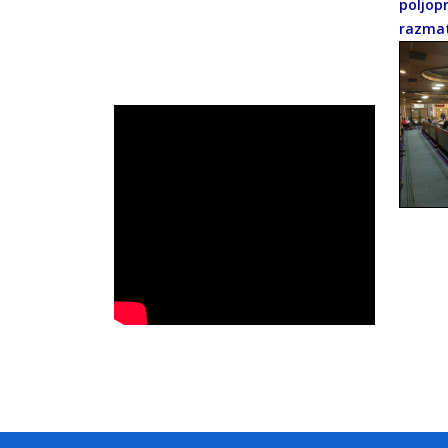
poljop
razmatr