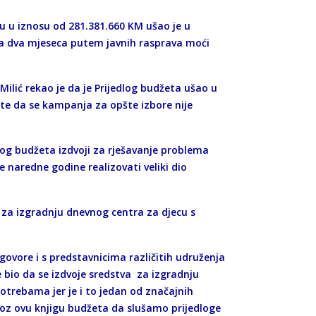
nu u iznosu od 281.381.660 KM ušao je u
na dva mjeseca putem javnih rasprava moći
Milić rekao je da je Prijedlog budžeta ušao u
te da se kampanja za opšte izbore nije
nog budžeta izdvoji za rješavanje problema
e naredne godine realizovati veliki dio
za izgradnju dnevnog centra za djecu s
ovore i s predstavnicima različitih udruženja
 bio da se izdvoje sredstva za izgradnju
trebama jer je i to jedan od značajnih
roz ovu knjigu budžeta da slušamo prijedloge