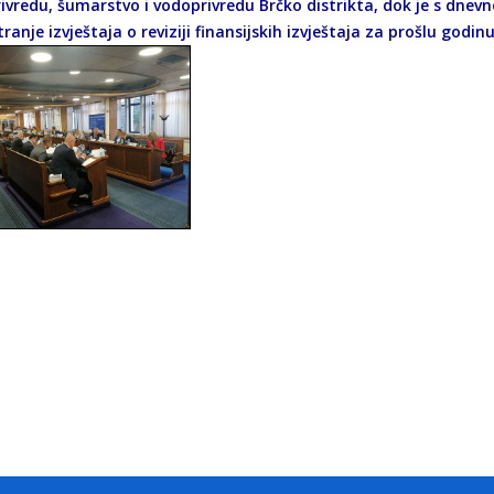
rivredu, šumarstvo i vodoprivredu Brčko distrikta, dok je s dnev
anje izvještaja o reviziji finansijskih izvještaja za prošlu godi