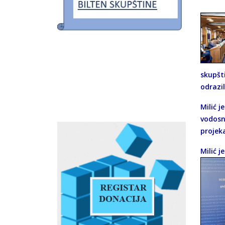
skupšt
odrazil
Milić 
vodosna
projek
Milić 