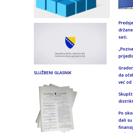
Predsj
držane 
sati.
„Poziv
prijedl
Gradona
SLUŽBENI GLASNIK
da oče
već od
Skupšt
distri
Po oko
dali su
finansi