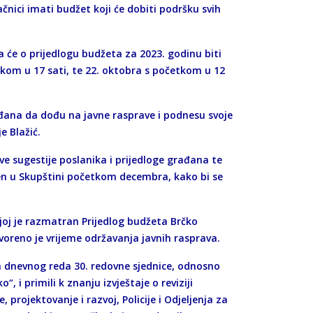
ici imati budžet koji će dobiti podršku svih
.
a će o prijedlogu budžeta za 2023. godinu biti
etkom u 17 sati, te 22. oktobra s početkom u 12
đana da dođu na javne rasprave i podnesu svoje
e Blažić.
ve sugestije poslanika i prijedloge građana te
jen u Skupštini početkom decembra, kako bi se
joj je razmatran Prijedlog budžeta Brčko
voreno je vrijeme održavanja javnih rasprava.
ka dnevnog reda 30. redovne sjednice, odnosno
, i primili k znanju izvještaje o reviziji
 projektovanje i razvoj, Policije i Odjeljenja za