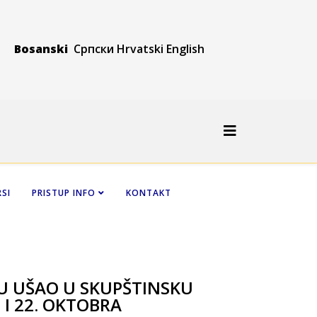
Bosanski
Српски
Hrvatski
Engli
sh
SI
PRISTUP INFO
KONTAKT
NU UŠAO U SKUPŠTINSKU
 I 22. OKTOBRA