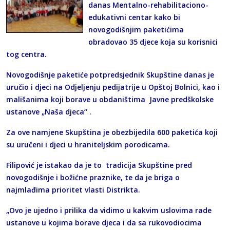
danas Mentalno-rehabilitaciono-
edukativni centar kako bi
novogodišnjim paketićima
obradovao 35 djece koja su korisnici
tog centra.
Novogodišnje paketiće potpredsjednik Skupštine danas je
uručio i djeci na Odjeljenju pedijatrije u Opštoj Bolnici, kao i
mališanima koji borave u obdaništima Javne predškolske
ustanove „Naša djeca“ .
Za ove namjene Skupština je obezbijedila 600 paketića koji
su uručeni i djeci u hraniteljskim porodicama.
Filipović je istakao da je to tradicija Skupštine pred
novogodišnje i božićne praznike, te da je briga o
najmlađima prioritet vlasti Distrikta.
„Ovo je ujedno i prilika da vidimo u kakvim uslovima rade
ustanove u kojima borave djeca i da sa rukovodiocima