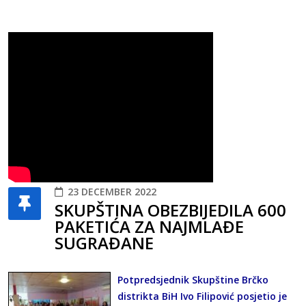
23 DECEMBER 2022
SKUPŠTINA OBEZBIJEDILA 600
PAKETIĆA ZA NAJMLAĐE
SUGRAĐANE
Potpredsjednik Skupštine Brčko
distrikta BiH Ivo Filipović posjetio je