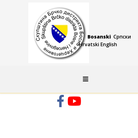
Bosanski
Српски
Hrvatski
Engli
sh